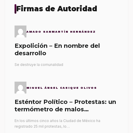
Firmas de Autoridad
AMADO SANMARTÍN HERNÁNDEZ
Expolición – En nombre del
desarrollo
Se destruye la comunalidad
MIGUEL ÁNGEL CASIQUE OLIVOS
Esténtor Político – Protestas: un
termómetro de malos
gobernantes
En los últimos cinco años la Ciudad de México ha
registrado 25 mil protestas, lo…