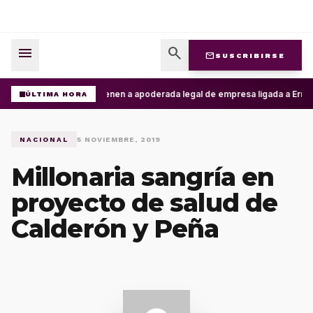
menu
search
mail
SUSCRIBIRSE
Detienen a apoderada legal de empresa ligada a Ernesto
ÚLTIMA HORA
NACIONAL
5 NOVIEMBRE, 2019
Millonaria sangría en
proyecto de salud de
Calderón y Peña