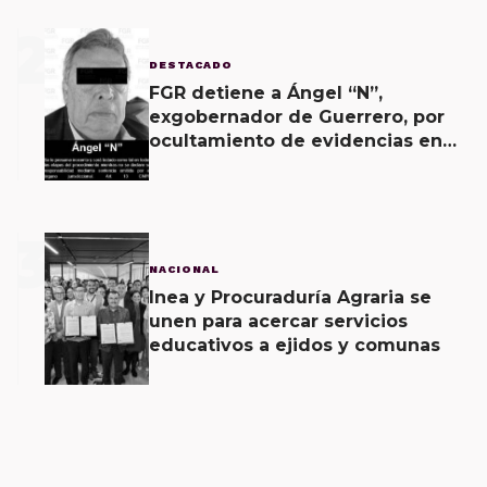
2
DESTACADO
FGR detiene a Ángel “N”,
exgobernador de Guerrero, por
ocultamiento de evidencias en
caso Ayotzinapa
3
NACIONAL
Inea y Procuraduría Agraria se
unen para acercar servicios
educativos a ejidos y comunas