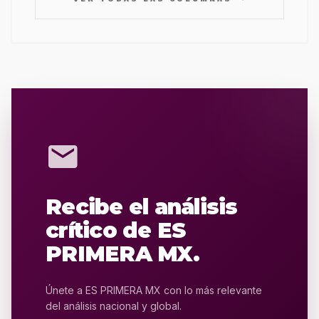
mail
Recibe el análisis
crítico de ES
PRIMERA MX.
Únete a ES PRIMERA MX con lo más relevante
del análisis nacional y global.