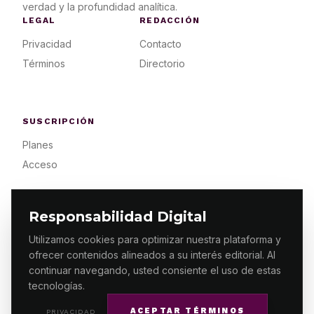
verdad y la profundidad analítica.
LEGAL
REDACCIÓN
Privacidad
Contacto
Términos
Directorio
SUSCRIPCIÓN
Planes
Acceso
Responsabilidad Digital
Utilizamos cookies para optimizar nuestra plataforma y
ofrecer contenidos alineados a su interés editorial. Al
© 2026 ES PRIMERA MX. ALGUNOS DERECHOS
RESERVADOS / DESIGN
MAKING.MX
continuar navegando, usted consiente el uso de estas
tecnologías.
ACEPTAR TÉRMINOS
PRIVACIDAD