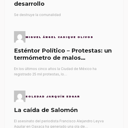
desarrollo
Se destruye la comunalidad
MIGUEL ÁNGEL CASIQUE OLIVOS
Esténtor Político – Protestas: un
termómetro de malos
gobernantes
En los últimos cinco años la Ciudad de México ha
registrado 25 mil protestas, lo…
SOLEDAD JARQUÍN EDGAR
La caída de Salomón
El asesinato del periodista Francisco Alejandro Leyva
Aguilar en Oaxaca ha generado una ola de…