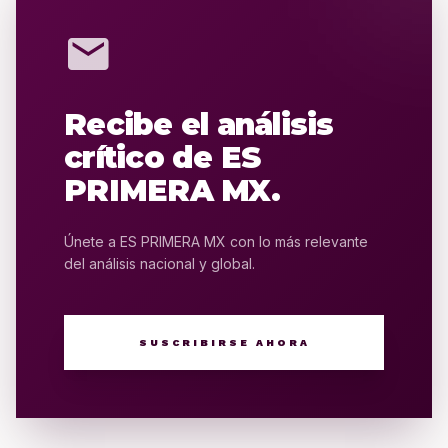
mail
Recibe el análisis
crítico de ES
PRIMERA MX.
Únete a ES PRIMERA MX con lo más relevante
del análisis nacional y global.
SUSCRIBIRSE AHORA