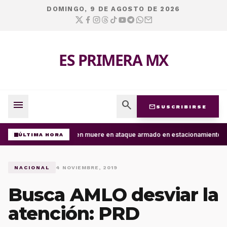
DOMINGO, 9 DE AGOSTO DE 2026
ES PRIMERA MX
menu
search
mail
SUSCRIBIRSE
Joven muere en ataque armado en estacionamiento de 
ÚLTIMA HORA
NACIONAL
4 NOVIEMBRE, 2019
Busca AMLO desviar la
atención: PRD