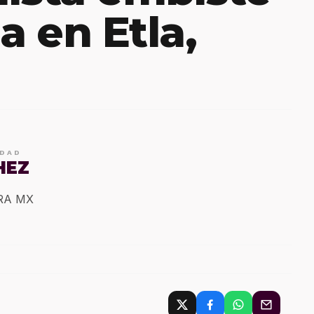
 en Etla,
IDAD
HEZ
ERA MX