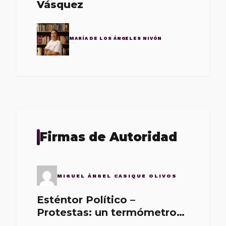
Vásquez
MARÍA DE LOS ÁNGELES NIVÓN
Firmas de Autoridad
MIGUEL ÁNGEL CASIQUE OLIVOS
Esténtor Político –
Protestas: un termómetro
de malos gobernantes