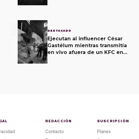
3
DESTACADO
Ejecutan al influencer César
Gastélum mientras transmitía
en vivo afuera de un KFC en
Culiacán
GAL
REDACCIÓN
SUSCRIPCIÓN
vacidad
Contacto
Planes