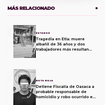
MÁS RELACIONADO
1
ESTADOS
Tragedia en Etla: muere
albañil de 36 años y dos
trabajadores más resultan
lesionados de gravedad al
recibir descarga eléctrica
2
NOTA ROJA
Detiene Fiscalía de Oaxaca a
probable responsable de
homicidio y robo ocurrido en
San Blas Atempa