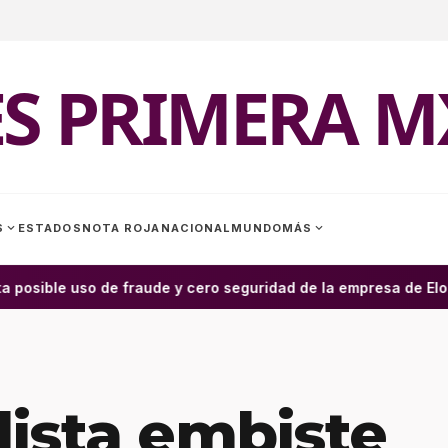
ES PRIMERA M
expand_more
expand_more
S
ESTADOS
NOTA ROJA
NACIONAL
MUNDO
MÁS
a posible uso de fraude y cero seguridad de la empresa de Elon 
ista embiste