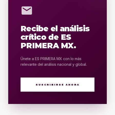
mail
Recibe el análisis
crítico de ES
PRIMERA MX.
Únete a ES PRIMERA MX con lo más
relevante del análisis nacional y global.
SUSCRIBIRSE AHORA