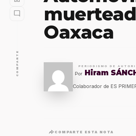
muerteada
mode_comment
Oaxaca
COMPARTE
PERIODISMO DE AUTOR
Hiram SÁNC
Por
Colaborador de ES PRIM
COMPARTE ESTA NOTA