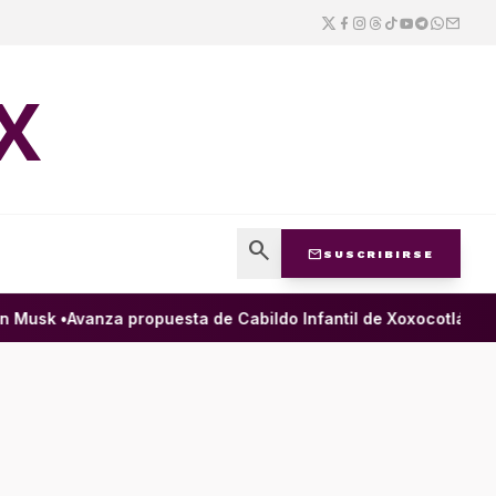
X
search
mail
SUSCRIBIRSE
Musk •
Avanza propuesta de Cabildo Infantil de Xoxocotlán para 