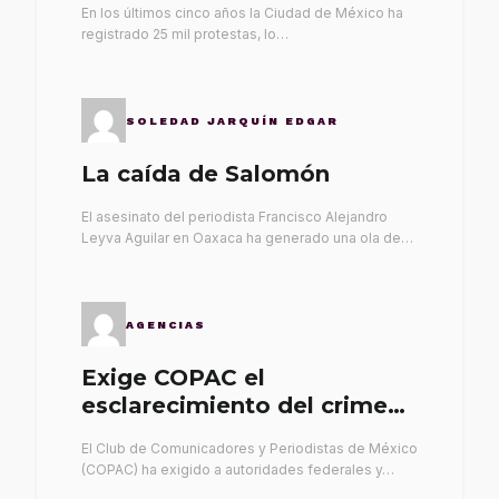
En los últimos cinco años la Ciudad de México ha
registrado 25 mil protestas, lo…
SOLEDAD JARQUÍN EDGAR
La caída de Salomón
El asesinato del periodista Francisco Alejandro
Leyva Aguilar en Oaxaca ha generado una ola de…
AGENCIAS
Exige COPAC el
esclarecimiento del crimen
de Alex Leyva
El Club de Comunicadores y Periodistas de México
(COPAC) ha exigido a autoridades federales y…