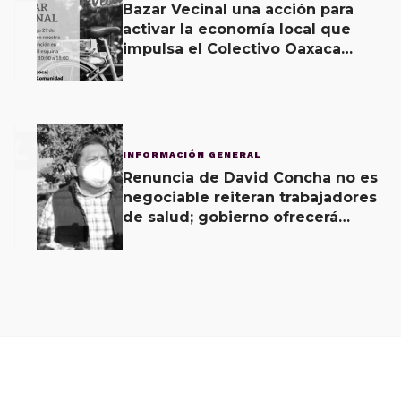
Bazar Vecinal una acción para
activar la economía local que
impulsa el Colectivo Oaxaca
Vecinal
3
INFORMACIÓN GENERAL
Renuncia de David Concha no es
negociable reiteran trabajadores
de salud; gobierno ofrecerá
contrapropuesta a demandas