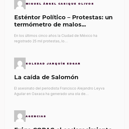
MIGUEL ÁNGEL CASIQUE OLIVOS
Esténtor Político – Protestas: un
termómetro de malos
gobernantes
En los últimos cinco años la Ciudad de México ha
registrado 25 mil protestas, lo…
SOLEDAD JARQUÍN EDGAR
La caída de Salomón
El asesinato del periodista Francisco Alejandro Leyva
Aguilar en Oaxaca ha generado una ola de…
AGENCIAS