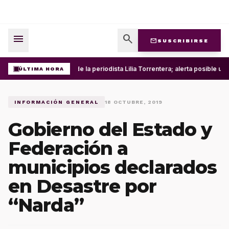
menu
search
mail
SUSCRIBIRSE
Roban cuenta de la periodista Lilia Torrentera; alerta posible u
ÚLTIMA HORA
INFORMACIÓN GENERAL
18 OCTUBRE, 2019
Gobierno del Estado y
Federación a
municipios declarados
en Desastre por
“Narda”