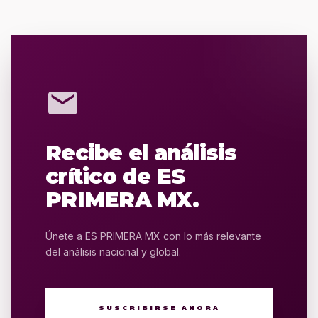
mail
Recibe el análisis
crítico de ES
PRIMERA MX.
Únete a ES PRIMERA MX con lo más relevante
del análisis nacional y global.
SUSCRIBIRSE AHORA