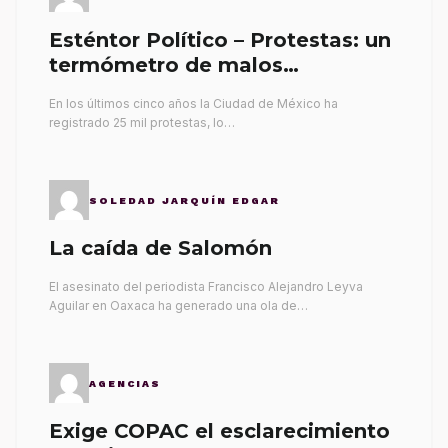
Esténtor Político – Protestas: un
termómetro de malos
gobernantes
En los últimos cinco años la Ciudad de México ha
registrado 25 mil protestas, lo…
SOLEDAD JARQUÍN EDGAR
La caída de Salomón
El asesinato del periodista Francisco Alejandro Leyva
Aguilar en Oaxaca ha generado una ola de…
AGENCIAS
Exige COPAC el esclarecimiento