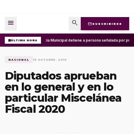
menu
search
mail
SUSCRIBIRSE
Policía Municipal detiene a persona señalada por pres
ÚLTIMA HORA
NACIONAL
18 OCTUBRE, 2019
Diputados aprueban
en lo general y en lo
particular Miscelánea
Fiscal 2020