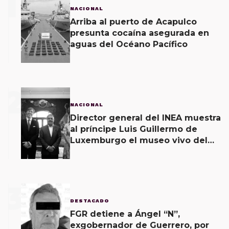
1
NACIONAL
Arriba al puerto de Acapulco
presunta cocaína asegurada en
aguas del Océano Pacífico
2
NACIONAL
Director general del INEA muestra
al príncipe Luis Guillermo de
Luxemburgo el museo vivo del
muralismo.
3
DESTACADO
FGR detiene a Ángel “N”,
exgobernador de Guerrero, por