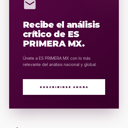
mail
Recibe el análisis
crítico de ES
PRIMERA MX.
Únete a ES PRIMERA MX con lo más
relevante del análisis nacional y global.
SUSCRIBIRSE AHORA