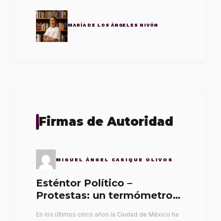
MARÍA DE LOS ÁNGELES NIVÓN
Firmas de Autoridad
MIGUEL ÁNGEL CASIQUE OLIVOS
Esténtor Político –
Protestas: un termómetro
de malos gobernantes
En los últimos cinco años la Ciudad de México ha