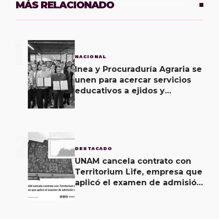
MÁS RELACIONADO
1
NACIONAL
Inea y Procuraduría Agraria se
unen para acercar servicios
educativos a ejidos y
comunas
2
DESTACADO
UNAM cancela contrato con
Territorium Life, empresa que
aplicó el examen de admisión
en línea