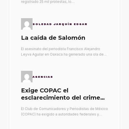
registrado 25 mil protestas, lo…
SOLEDAD JARQUÍN EDGAR
La caída de Salomón
El asesinato del periodista Francisco Alejandro
Leyva Aguilar en Oaxaca ha generado una ola de…
AGENCIAS
Exige COPAC el
esclarecimiento del crimen
de Alex Leyva
El Club de Comunicadores y Periodistas de México
(COPAC) ha exigido a autoridades federales y…