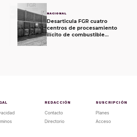
3
NACIONAL
Desarticula FGR cuatro
centros de procesamiento
ilícito de combustible
localizados en tres entidades
GAL
REDACCIÓN
SUSCRIPCIÓN
vacidad
Contacto
Planes
rminos
Directorio
Acceso