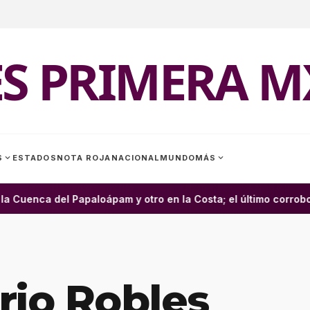
ES PRIMERA M
expand_more
expand_more
S
ESTADOS
NOTA ROJA
NACIONAL
MUNDO
MÁS
Cuenca del Papaloápam y otro en la Costa; el último corrobora
rio Robles