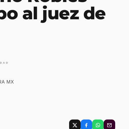
o al juez de
IDAD
ERA MX