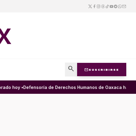
X
search
mail
SUSCRIBIRSE
do hoy •
Defensoría de Derechos Humanos de Oaxaca ha filtrado