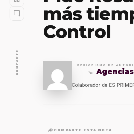
más tiemp
mode_comment
Control
COMPARTE
PERIODISMO DE AUTOR
Agencias
Por
Colaborador de ES PRIM
COMPARTE ESTA NOTA