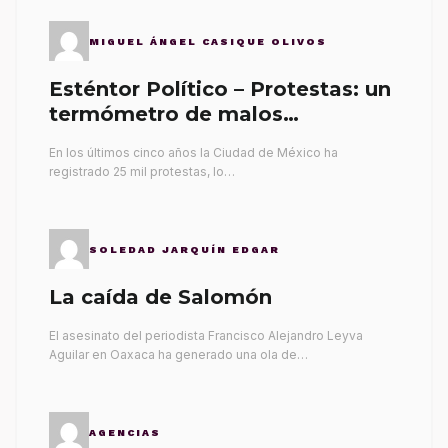
MIGUEL ÁNGEL CASIQUE OLIVOS
Esténtor Político – Protestas: un
termómetro de malos
gobernantes
En los últimos cinco años la Ciudad de México ha
registrado 25 mil protestas, lo…
SOLEDAD JARQUÍN EDGAR
La caída de Salomón
El asesinato del periodista Francisco Alejandro Leyva
Aguilar en Oaxaca ha generado una ola de…
AGENCIAS