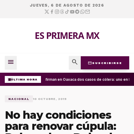
JUEVES, 6 DE AGOSTO DE 2026
ES PRIMERA MX
menu
search
mail
SUSCRIBIRSE
Confirman en Oaxaca dos casos de cólera: uno en la C
ÚLTIMA HORA
NACIONAL
10 OCTUBRE, 2019
No hay condiciones
para renovar cúpula: