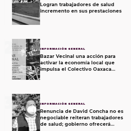
Logran trabajadores de salud
incremento en sus prestaciones
2
INFORMACIÓN GENERAL
Bazar Vecinal una acción para
activar la economía local que
impulsa el Colectivo Oaxaca
Vecinal
3
INFORMACIÓN GENERAL
Renuncia de David Concha no es
negociable reiteran trabajadores
de salud; gobierno ofrecerá
contrapropuesta a demandas