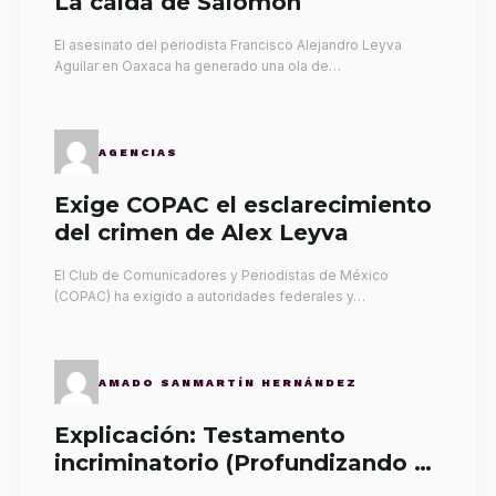
La caída de Salomón
El asesinato del periodista Francisco Alejandro Leyva
Aguilar en Oaxaca ha generado una ola de…
AGENCIAS
Exige COPAC el esclarecimiento
del crimen de Alex Leyva
El Club de Comunicadores y Periodistas de México
(COPAC) ha exigido a autoridades federales y…
AMADO SANMARTÍN HERNÁNDEZ
Explicación: Testamento
incriminatorio (Profundizando su
propia tumba)