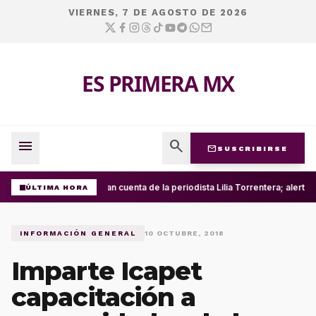
VIERNES, 7 DE AGOSTO DE 2026
ES PRIMERA MX
menu
search
mail
SUSCRIBIRSE
Roban cuenta de la periodista Lilia Torrentera; alerta
ÚLTIMA HORA
INFORMACIÓN GENERAL
10 OCTUBRE, 2018
Imparte Icapet
capacitación a