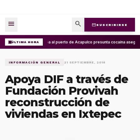
menu
search
mail
SUSCRIBIRSE
Arriba al puerto de Acapulco presunta cocaína asegur
ÚLTIMA HORA
INFORMACIÓN GENERAL
21 SEPTIEMBRE, 2018
Apoya DIF a través de
Fundación Provivah
reconstrucción de
viviendas en Ixtepec