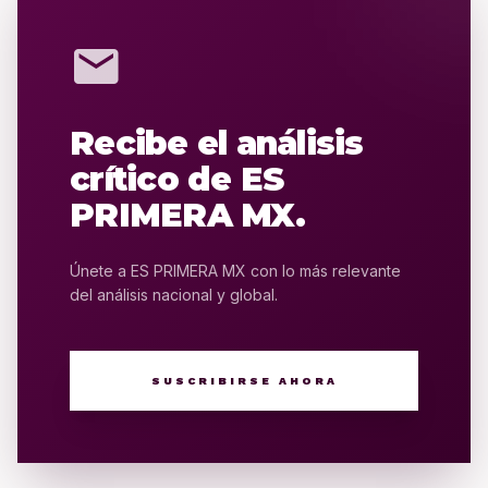
mail
Recibe el análisis
crítico de ES
PRIMERA MX.
Únete a ES PRIMERA MX con lo más relevante
del análisis nacional y global.
SUSCRIBIRSE AHORA