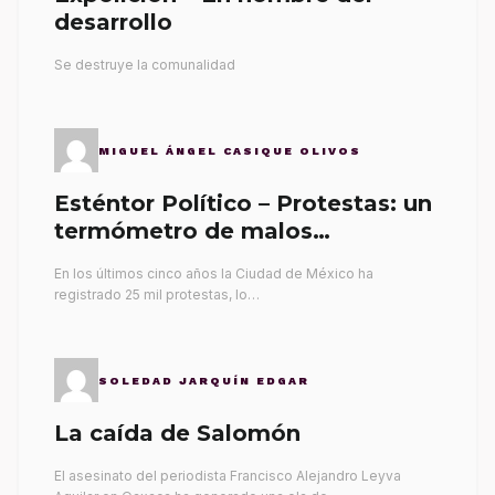
desarrollo
Se destruye la comunalidad
MIGUEL ÁNGEL CASIQUE OLIVOS
Esténtor Político – Protestas: un
termómetro de malos
gobernantes
En los últimos cinco años la Ciudad de México ha
registrado 25 mil protestas, lo…
SOLEDAD JARQUÍN EDGAR
La caída de Salomón
El asesinato del periodista Francisco Alejandro Leyva