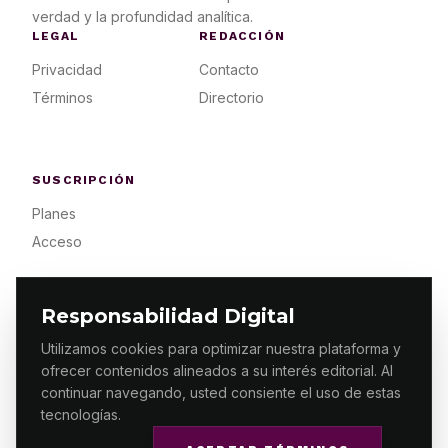
verdad y la profundidad analítica.
LEGAL
REDACCIÓN
Privacidad
Contacto
Términos
Directorio
SUSCRIPCIÓN
Planes
Acceso
Responsabilidad Digital
Utilizamos cookies para optimizar nuestra plataforma y
ofrecer contenidos alineados a su interés editorial. Al
© 2026 ES PRIMERA MX. ALGUNOS DERECHOS
RESERVADOS / DESIGN
MAKING.MX
continuar navegando, usted consiente el uso de estas
tecnologías.