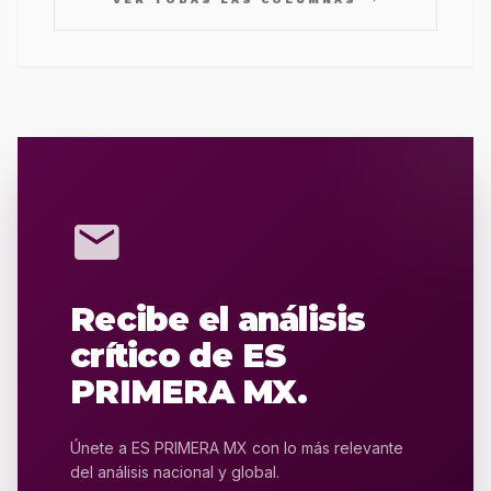
mail
Recibe el análisis
crítico de ES
PRIMERA MX.
Únete a ES PRIMERA MX con lo más relevante
del análisis nacional y global.