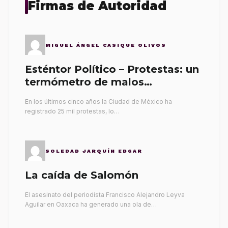
Firmas de Autoridad
MIGUEL ÁNGEL CASIQUE OLIVOS
Esténtor Político – Protestas: un
termómetro de malos
gobernantes
En los últimos cinco años la Ciudad de México ha
registrado 25 mil protestas, lo…
SOLEDAD JARQUÍN EDGAR
La caída de Salomón
El asesinato del periodista Francisco Alejandro Leyva
Aguilar en Oaxaca ha generado una ola de…