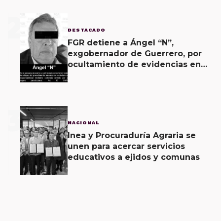
2
DESTACADO
FGR detiene a Ángel “N”,
exgobernador de Guerrero, por
ocultamiento de evidencias en
caso Ayotzinapa
3
NACIONAL
Inea y Procuraduría Agraria se
unen para acercar servicios
educativos a ejidos y comunas