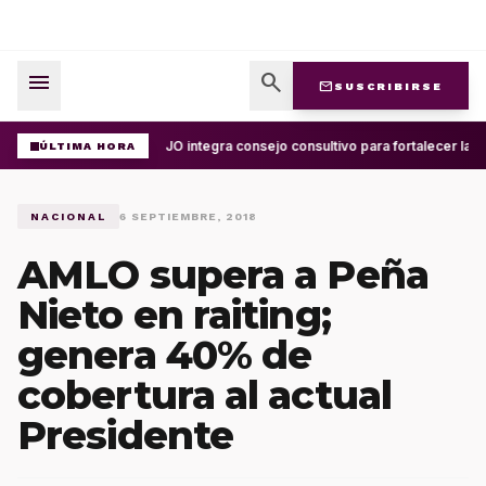
menu
search
mail
SUSCRIBIRSE
UABJO integra consejo consultivo para fortalecer la c
ÚLTIMA HORA
NACIONAL
6 SEPTIEMBRE, 2018
AMLO supera a Peña
Nieto en raiting;
genera 40% de
cobertura al actual
Presidente