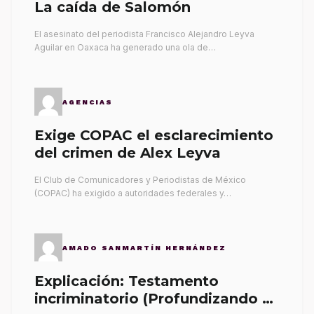
La caída de Salomón
El asesinato del periodista Francisco Alejandro Leyva
Aguilar en Oaxaca ha generado una ola de…
AGENCIAS
Exige COPAC el esclarecimiento
del crimen de Alex Leyva
El Club de Comunicadores y Periodistas de México
(COPAC) ha exigido a autoridades federales y…
AMADO SANMARTÍN HERNÁNDEZ
Explicación: Testamento
incriminatorio (Profundizando su