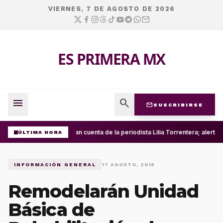
VIERNES, 7 DE AGOSTO DE 2026
ES PRIMERA MX
menu
search
mail
SUSCRIBIRSE
Roban cuenta de la periodista Lilia Torrentera; alerta
ÚLTIMA HORA
INFORMACIÓN GENERAL
17 AGOSTO, 2018
Remodelarán Unidad
Básica de