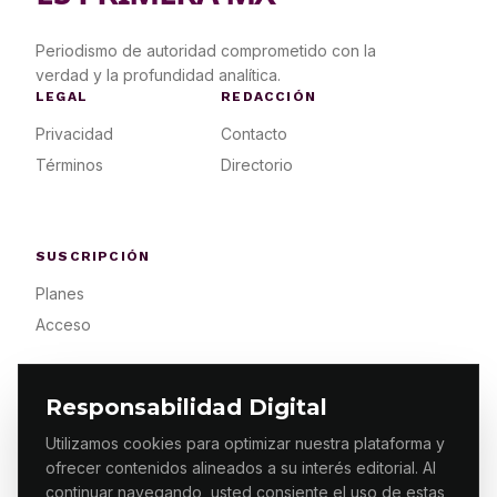
Periodismo de autoridad comprometido con la
verdad y la profundidad analítica.
LEGAL
REDACCIÓN
Privacidad
Contacto
Términos
Directorio
SUSCRIPCIÓN
Planes
Acceso
Responsabilidad Digital
Utilizamos cookies para optimizar nuestra plataforma y
ofrecer contenidos alineados a su interés editorial. Al
© 2026 ES PRIMERA MX. ALGUNOS DERECHOS
RESERVADOS / DESIGN
MAKING.MX
continuar navegando, usted consiente el uso de estas