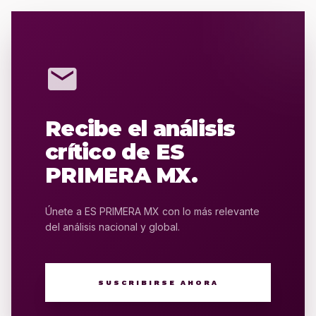
mail
Recibe el análisis
crítico de ES
PRIMERA MX.
Únete a ES PRIMERA MX con lo más relevante
del análisis nacional y global.
SUSCRIBIRSE AHORA