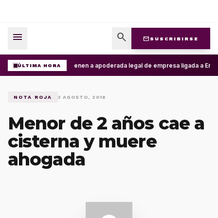
menu
search
mail
SUSCRIBIRSE
Detienen a apoderada legal de empresa ligada a Ernest
ÚLTIMA HORA
NOTA ROJA
3 AGOSTO, 2018
Menor de 2 años cae a
cisterna y muere
ahogada