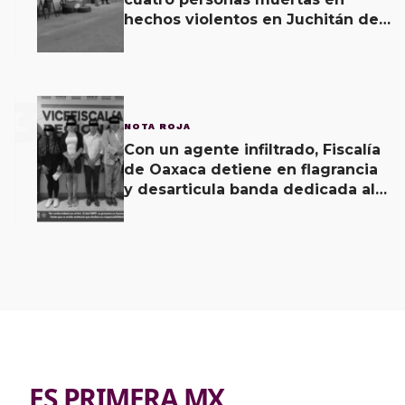
hechos violentos en Juchitán de
Zaragoza y una agresión armada
esta mañana
3
NOTA ROJA
Con un agente infiltrado, Fiscalía
de Oaxaca detiene en flagrancia
y desarticula banda dedicada al
fraude
ES PRIMERA MX