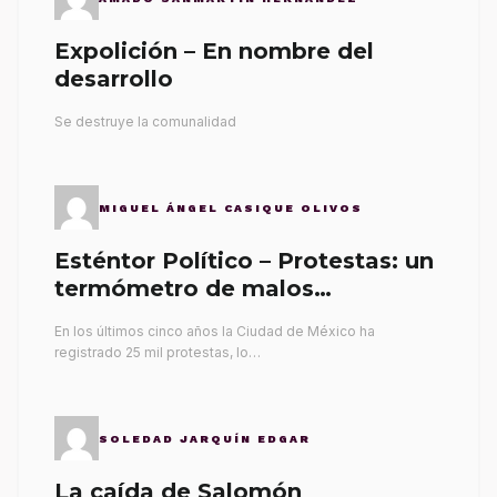
Expolición – En nombre del
desarrollo
Se destruye la comunalidad
MIGUEL ÁNGEL CASIQUE OLIVOS
Esténtor Político – Protestas: un
termómetro de malos
gobernantes
En los últimos cinco años la Ciudad de México ha
registrado 25 mil protestas, lo…
SOLEDAD JARQUÍN EDGAR
La caída de Salomón