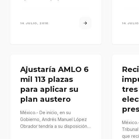
Consejo Local del Instituto
Nacional Electoral…
14 JULIO, 2018
14 JULIO
Ajustaría AMLO 6
Rec
mil 113 plazas
imp
para aplicar su
tres
plan austero
elec
pres
México.- De inicio, en su
Gobierno, Andrés Manuel López
México.-
Obrador tendría a su disposición 6
Tribunal
mil 113 plazas de la alta burocracia
que reci