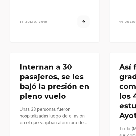
de la…
notifica
pasadas
14 JULIO, 2018
14 JULIO
Internan a 30
Así 
pasajeros, se les
grad
bajó la presión en
com
pleno vuelo
los 
est
Unas 33 personas fueron
Ayo
hospitalizadas luego de el avión
en el que viajaban aterrizara de
Tixtla (
emergencia luego de caer
sus com
repentinamente…