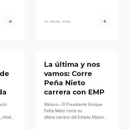
14 JULIO, 2018
La última y nos
 de
vamos: Corre
Peña Nieto
da
carrera con EMP
ació
México.- El Presidente Enrique
Peña Nieto corre su
 inhaló,
última carrera del Estado Mayor
loriqueó…
Presidencial (EMP). Pasadas las