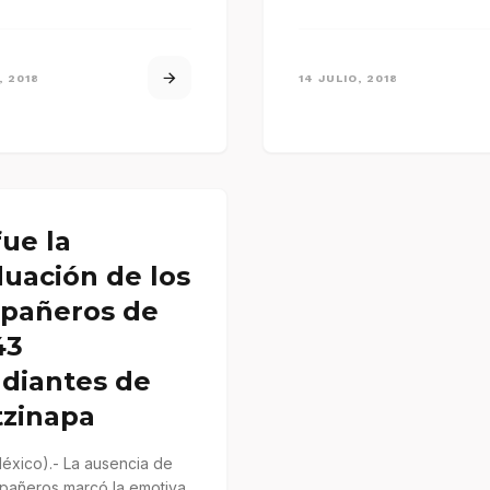
ciones de juicios de las
 elecciones del 1…
, 2018
14 JULIO, 2018
fue la
uación de los
pañeros de
43
udiantes de
tzinapa
México).- La ausencia de
pañeros marcó la emotiva