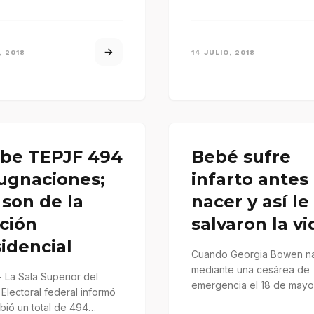
, 2018
14 JULIO, 2018
ibe TEPJF 494
Bebé sufre
ugnaciones;
infarto antes
 son de la
nacer y así le
ción
salvaron la vi
idencial
Cuando Georgia Bowen n
mediante una cesárea de
 La Sala Superior del
emergencia el 18 de mayo,
 Electoral federal informó
lanzó los brazos al aire, l
bió un total de 494