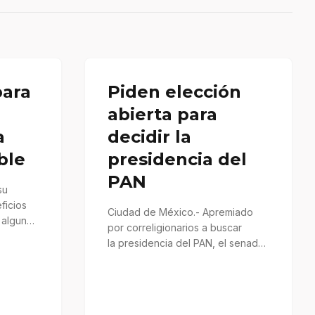
para
Piden elección
abierta para
a
decidir la
ble
presidencia del
PAN
su
ficios
Ciudad de México.- Apremiado
y algunos
por correligionarios a buscar
la presidencia del PAN, el senador
Francisco Búrquez afirmó que
aceptaría participar siempre y…