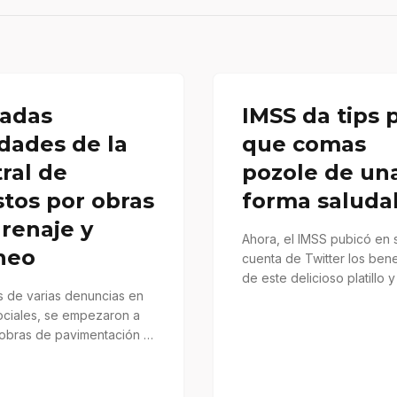
radas
IMSS da tips 
idades de la
que comas
ral de
pozole de un
tos por obras
forma saluda
renaje y
Ahora, el IMSS pubicó en 
heo
cuenta de Twitter los bene
de este delicioso platillo 
 de varias denuncias en
consejos para no…
ociales, se empezaron a
 obras de pavimentación y
 para el desagüe sobre…