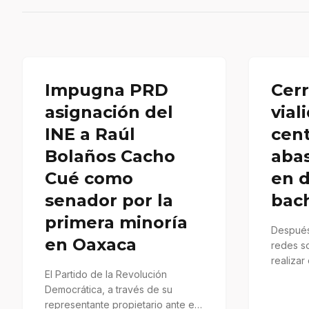
Impugna PRD
Cer
asignación del
vial
INE a Raúl
cent
Bolaños Cacho
abas
Cué como
en d
senador por la
bac
primera minoría
Después
en Oaxaca
redes s
realizar
El Partido de la Revolución
drenaje
Democrática, a través de su
representante propietario ante el