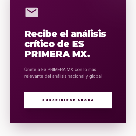
mail
Recibe el análisis
crítico de ES
PRIMERA MX.
Únete a ES PRIMERA MX con lo más
relevante del análisis nacional y global.
SUSCRIBIRSE AHORA