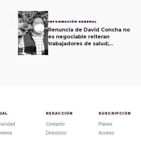
3
INFORMACIÓN GENERAL
Renuncia de David Concha no
es negociable reiteran
trabajadores de salud;
gobierno ofrecerá
contrapropuesta a demandas
GAL
REDACCIÓN
SUSCRIPCIÓN
vacidad
Contacto
Planes
rminos
Directorio
Acceso