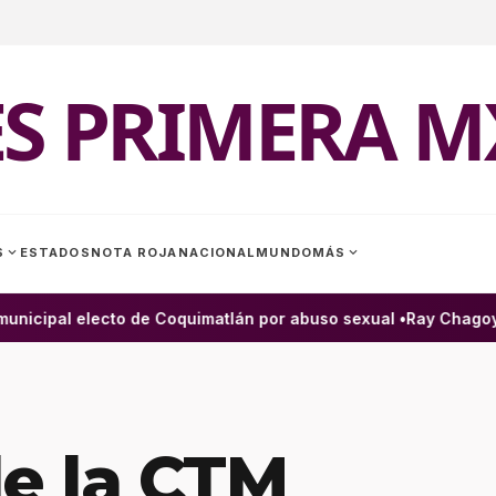
ES PRIMERA M
expand_more
expand_more
S
ESTADOS
NOTA ROJA
NACIONAL
MUNDO
MÁS
nicipal electo de Coquimatlán por abuso sexual •
Ray Chagoya l
de la CTM