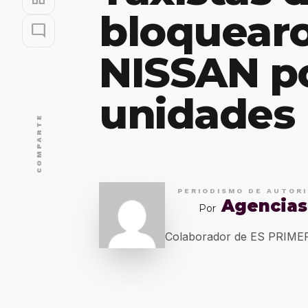
bloquear
mode_comment
NISSAN po
unidades
COMPARTE
PERIODISMO DE AUTOR
Agencias
Por
Colaborador de ES PRIM