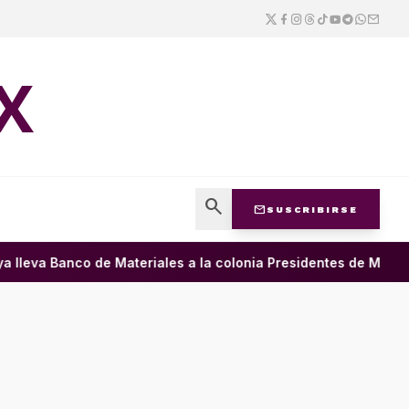
X
search
mail
SUSCRIBIRSE
leva Banco de Materiales a la colonia Presidentes de México •