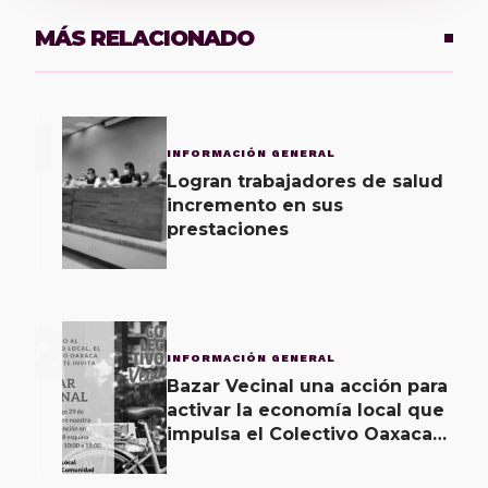
MÁS RELACIONADO
1
INFORMACIÓN GENERAL
Logran trabajadores de salud
incremento en sus
prestaciones
2
INFORMACIÓN GENERAL
Bazar Vecinal una acción para
activar la economía local que
impulsa el Colectivo Oaxaca
Vecinal