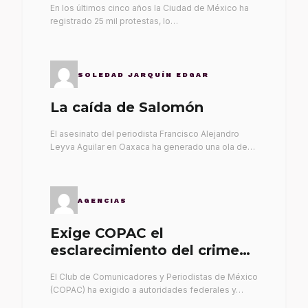
En los últimos cinco años la Ciudad de México ha
registrado 25 mil protestas, lo…
SOLEDAD JARQUÍN EDGAR
La caída de Salomón
El asesinato del periodista Francisco Alejandro
Leyva Aguilar en Oaxaca ha generado una ola de…
AGENCIAS
Exige COPAC el
esclarecimiento del crimen
de Alex Leyva
El Club de Comunicadores y Periodistas de México
(COPAC) ha exigido a autoridades federales y…