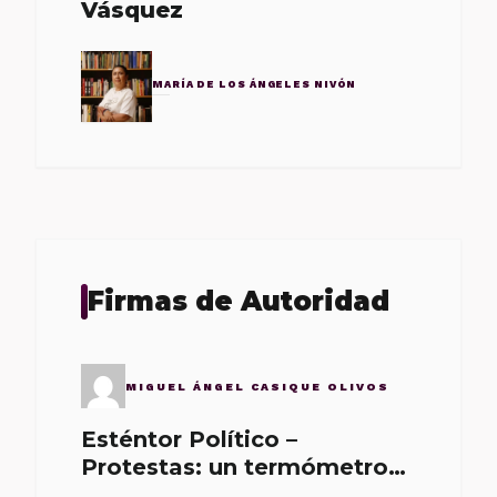
Vásquez
MARÍA DE LOS ÁNGELES NIVÓN
Firmas de Autoridad
MIGUEL ÁNGEL CASIQUE OLIVOS
Esténtor Político –
Protestas: un termómetro
de malos gobernantes