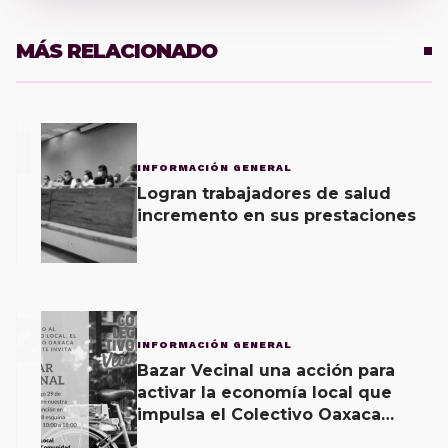
MÁS RELACIONADO
1
INFORMACIÓN GENERAL
Logran trabajadores de salud
incremento en sus prestaciones
2
INFORMACIÓN GENERAL
Bazar Vecinal una acción para
activar la economía local que
impulsa el Colectivo Oaxaca
Vecinal