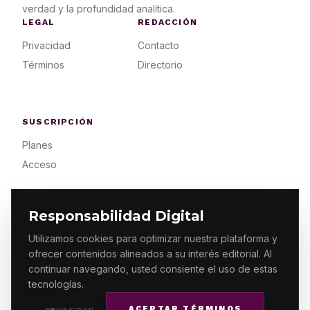
verdad y la profundidad analítica.
LEGAL
REDACCIÓN
Privacidad
Contacto
Términos
Directorio
SUSCRIPCIÓN
Planes
Acceso
Responsabilidad Digital
Utilizamos cookies para optimizar nuestra plataforma y
ofrecer contenidos alineados a su interés editorial. Al
© 2026 ES PRIMERA MX. ALGUNOS DERECHOS
RESERVADOS / DESIGN
MAKING.MX
continuar navegando, usted consiente el uso de estas
tecnologías.
ACEPTAR TÉRMINOS
PRIVACIDAD