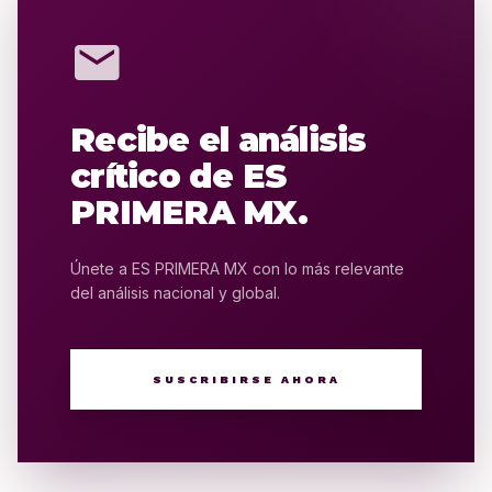
mail
Recibe el análisis
crítico de ES
PRIMERA MX.
Únete a ES PRIMERA MX con lo más relevante
del análisis nacional y global.
SUSCRIBIRSE AHORA