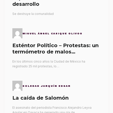
desarrollo
Se destruye la comunalidad
MIGUEL ÁNGEL CASIQUE OLIVOS
Esténtor Político – Protestas: un
termómetro de malos
gobernantes
En los últimos cinco años la Ciudad de México ha
registrado 25 mil protestas, lo…
SOLEDAD JARQUÍN EDGAR
La caída de Salomón
El asesinato del periodista Francisco Alejandro Leyva
Aguilar en Oaxaca ha generado una ola de…