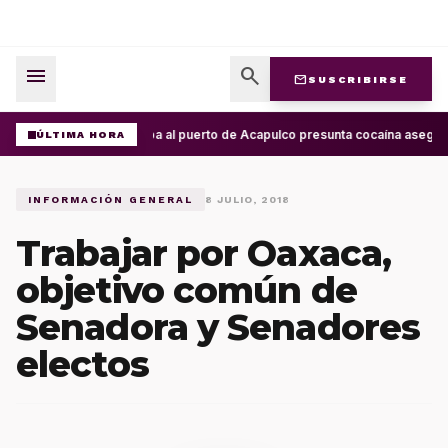
menu
search
mail
SUSCRIBIRSE
Arriba al puerto de Acapulco presunta cocaína asegur
ÚLTIMA HORA
INFORMACIÓN GENERAL
8 JULIO, 2018
Trabajar por Oaxaca,
objetivo común de
Senadora y Senadores
electos