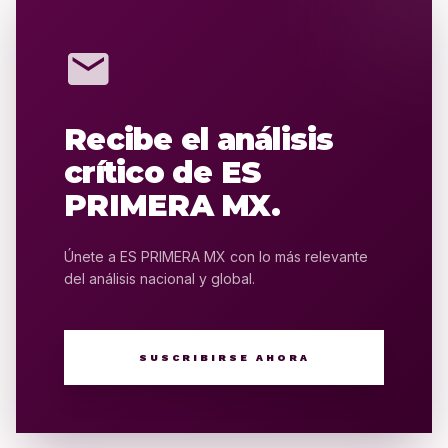
mail
Recibe el análisis
crítico de ES
PRIMERA MX.
Únete a ES PRIMERA MX con lo más relevante
del análisis nacional y global.
SUSCRIBIRSE AHORA