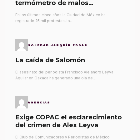
termómetro de malos
gobernantes
En los últimos cinco años la Ciudad de México ha
registrado 25 mil protestas, lo…
SOLEDAD JARQUÍN EDGAR
La caída de Salomón
El asesinato del periodista Francisco Alejandro Leyva
Aguilar en Oaxaca ha generado una ola de…
AGENCIAS
Exige COPAC el esclarecimiento
del crimen de Alex Leyva
El Club de Comunicadores y Periodistas de México