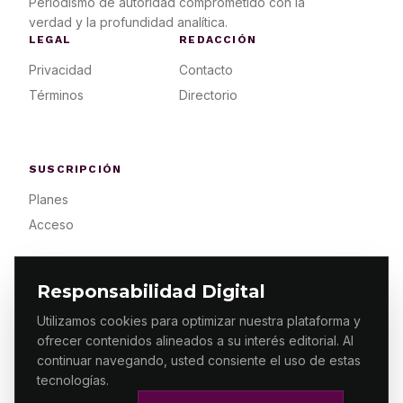
Periodismo de autoridad comprometido con la
verdad y la profundidad analítica.
LEGAL
REDACCIÓN
Privacidad
Contacto
Términos
Directorio
SUSCRIPCIÓN
Planes
Acceso
Responsabilidad Digital
Utilizamos cookies para optimizar nuestra plataforma y
ofrecer contenidos alineados a su interés editorial. Al
© 2026 ES PRIMERA MX. ALGUNOS DERECHOS
RESERVADOS / DESIGN
MAKING.MX
continuar navegando, usted consiente el uso de estas
tecnologías.