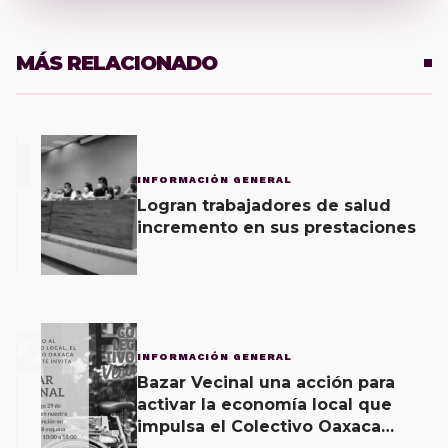
MÁS RELACIONADO
1
INFORMACIÓN GENERAL
Logran trabajadores de salud
incremento en sus prestaciones
2
INFORMACIÓN GENERAL
Bazar Vecinal una acción para
activar la economía local que
impulsa el Colectivo Oaxaca