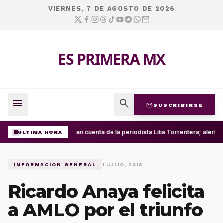
VIERNES, 7 DE AGOSTO DE 2026
ES PRIMERA MX
menu
search
mail
SUSCRIBIRSE
Roban cuenta de la periodista Lilia Torrentera; alert
ÚLTIMA HORA
INFORMACIÓN GENERAL
1 JULIO, 2018
Ricardo Anaya felicita
a AMLO por el triunfo