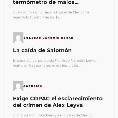
termómetro de malos
gobernantes
En los últimos cinco años la Ciudad de México ha
registrado 25 mil protestas, lo…
SOLEDAD JARQUÍN EDGAR
La caída de Salomón
El asesinato del periodista Francisco Alejandro Leyva
Aguilar en Oaxaca ha generado una ola de…
AGENCIAS
Exige COPAC el esclarecimiento
del crimen de Alex Leyva
El Club de Comunicadores y Periodistas de México