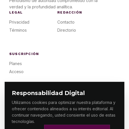
Periodismo de autoridad comprometido con la
verdad y la profundidad analítica.
LEGAL
REDACCIÓN
Privacidad
Contacto
Términos
Directorio
SUSCRIPCIÓN
Planes
Acceso
Responsabilidad Digital
Utilizamos cookies para optimizar nuestra plataforma y
ofrecer contenidos alineados a su interés editorial. Al
© 2026 ES PRIMERA MX. ALGUNOS DERECHOS
RESERVADOS / DESIGN
MAKING.MX
continuar navegando, usted consiente el uso de estas
tecnologías.