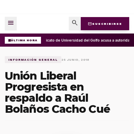
menu
search
mail
SUSCRIBIRSE
Sindicato de Universidad del Golfo acusa a autorida
ÚLTIMA HORA
INFORMACIÓN GENERAL
25 JUNIO, 2018
Unión Liberal
Progresista en
respaldo a Raúl
Bolaños Cacho Cué