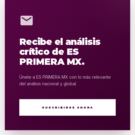
mail
Recibe el análisis
crítico de ES
PRIMERA MX.
Únete a ES PRIMERA MX con lo más relevante
del análisis nacional y global.
SUSCRIBIRSE AHORA