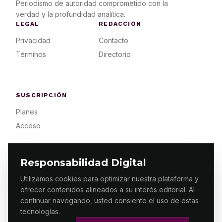
Periodismo de autoridad comprometido con la
verdad y la profundidad analítica.
LEGAL
REDACCIÓN
Privacidad
Contacto
Términos
Directorio
SUSCRIPCIÓN
Planes
Acceso
Responsabilidad Digital
Utilizamos cookies para optimizar nuestra plataforma y
ofrecer contenidos alineados a su interés editorial. Al
© 2026 ES PRIMERA MX. ALGUNOS DERECHOS
RESERVADOS / DESIGN
MAKING.MX
continuar navegando, usted consiente el uso de estas
tecnologías.