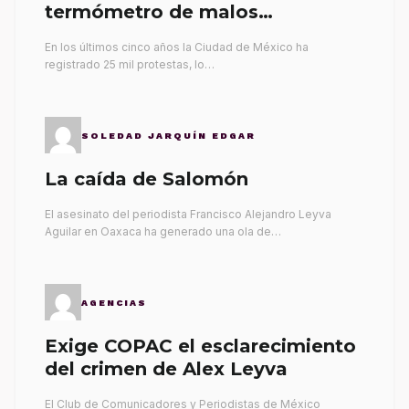
termómetro de malos
gobernantes
En los últimos cinco años la Ciudad de México ha
registrado 25 mil protestas, lo…
SOLEDAD JARQUÍN EDGAR
La caída de Salomón
El asesinato del periodista Francisco Alejandro Leyva
Aguilar en Oaxaca ha generado una ola de…
AGENCIAS
Exige COPAC el esclarecimiento
del crimen de Alex Leyva
El Club de Comunicadores y Periodistas de México