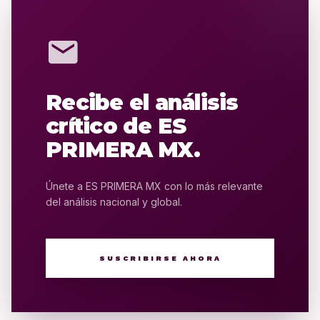
mail
Recibe el análisis
crítico de ES
PRIMERA MX.
Únete a ES PRIMERA MX con lo más relevante
del análisis nacional y global.
SUSCRIBIRSE AHORA