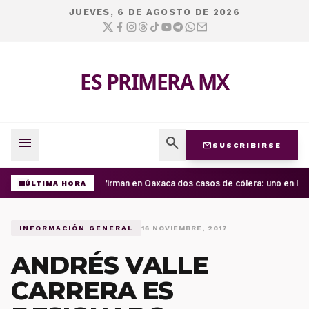
JUEVES, 6 DE AGOSTO DE 2026
ES PRIMERA MX
menu
search
mail
SUSCRIBIRSE
Confirman en Oaxaca dos casos de cólera: uno en la C
ÚLTIMA HORA
INFORMACIÓN GENERAL
16 NOVIEMBRE, 2017
ANDRÉS VALLE
CARRERA ES