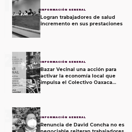
1
INFORMACIÓN GENERAL
Logran trabajadores de salud
incremento en sus prestaciones
2
INFORMACIÓN GENERAL
Bazar Vecinal una acción para
activar la economía local que
impulsa el Colectivo Oaxaca
Vecinal
3
INFORMACIÓN GENERAL
Renuncia de David Concha no es
negociable reiteran trabajadores