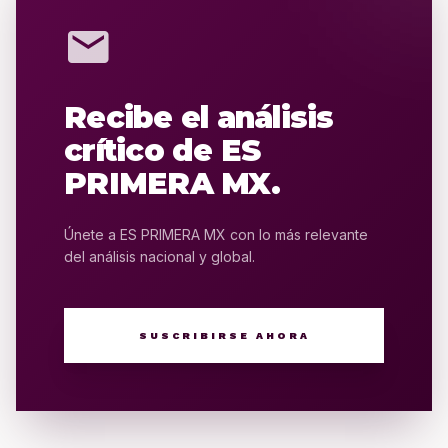
mail
Recibe el análisis
crítico de ES
PRIMERA MX.
Únete a ES PRIMERA MX con lo más relevante
del análisis nacional y global.
SUSCRIBIRSE AHORA