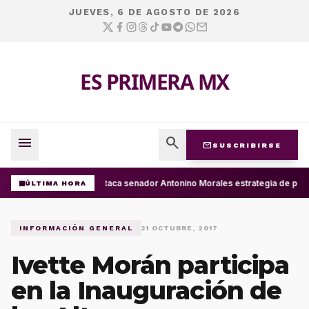
JUEVES, 6 DE AGOSTO DE 2026
ES PRIMERA MX
menu
search
mail
SUSCRIBIRSE
Destaca senador Antonino Morales estrategia de pres
ÚLTIMA HORA
INFORMACIÓN GENERAL
31 OCTUBRE, 2017
Ivette Morán participa
en la Inauguración de