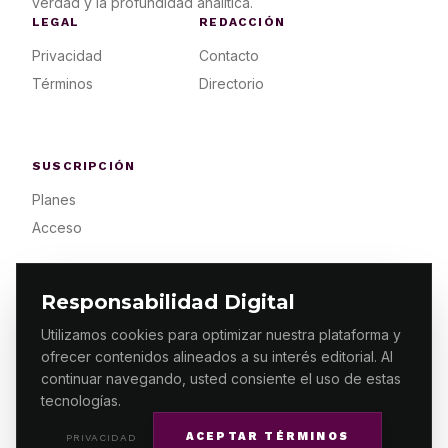
verdad y la profundidad analítica.
LEGAL
REDACCIÓN
Privacidad
Contacto
Términos
Directorio
SUSCRIPCIÓN
Planes
Acceso
Responsabilidad Digital
Utilizamos cookies para optimizar nuestra plataforma y
ofrecer contenidos alineados a su interés editorial. Al
© 2026 ES PRIMERA MX. ALGUNOS DERECHOS
RESERVADOS / DESIGN
MAKING.MX
continuar navegando, usted consiente el uso de estas
tecnologías.
ACEPTAR TÉRMINOS
PRIVACIDAD