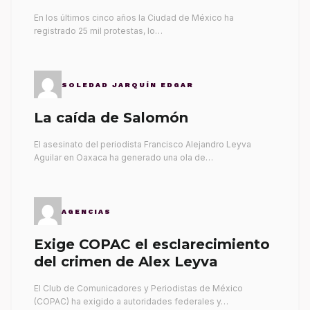
gobernantes
En los últimos cinco años la Ciudad de México ha
registrado 25 mil protestas, lo…
SOLEDAD JARQUÍN EDGAR
La caída de Salomón
El asesinato del periodista Francisco Alejandro Leyva
Aguilar en Oaxaca ha generado una ola de…
AGENCIAS
Exige COPAC el esclarecimiento
del crimen de Alex Leyva
El Club de Comunicadores y Periodistas de México
(COPAC) ha exigido a autoridades federales y…