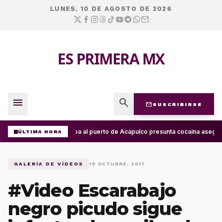
LUNES, 10 DE AGOSTO DE 2026
ES PRIMERA MX
menu
search
mail
SUSCRIBIRSE
Arriba al puerto de Acapulco presunta cocaína asegur
ÚLTIMA HORA
GALERÍA DE VÍDEOS
19 OCTUBRE, 2017
#Video Escarabajo
negro picudo sigue