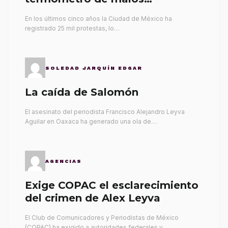
gobernantes
En los últimos cinco años la Ciudad de México ha
registrado 25 mil protestas, lo…
SOLEDAD JARQUÍN EDGAR
La caída de Salomón
El asesinato del periodista Francisco Alejandro Leyva
Aguilar en Oaxaca ha generado una ola de…
AGENCIAS
Exige COPAC el esclarecimiento
del crimen de Alex Leyva
El Club de Comunicadores y Periodistas de México
(COPAC) ha exigido a autoridades federales y…