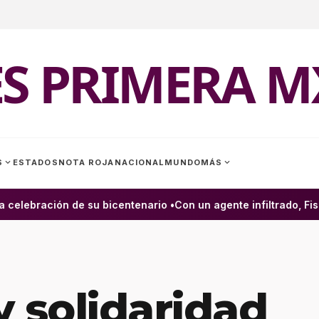
ES PRIMERA M
expand_more
expand_more
S
ESTADOS
NOTA ROJA
NACIONAL
MUNDO
MÁS
elebración de su bicentenario •
Con un agente infiltrado, Fisca
y solidaridad