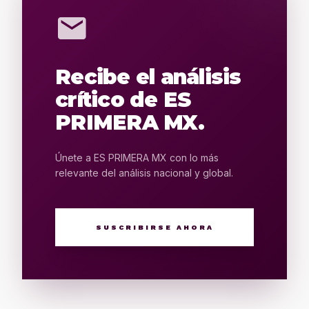
mail
Recibe el análisis
crítico de ES
PRIMERA MX.
Únete a ES PRIMERA MX con lo más
relevante del análisis nacional y global.
SUSCRIBIRSE AHORA