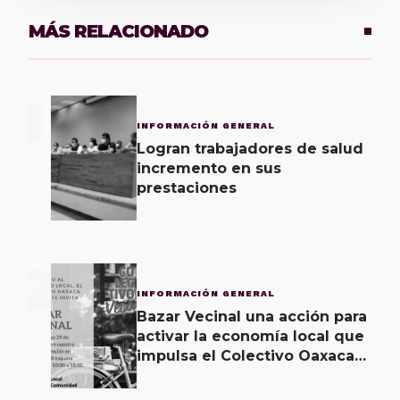
MÁS RELACIONADO
1
INFORMACIÓN GENERAL
Logran trabajadores de salud
incremento en sus
prestaciones
2
INFORMACIÓN GENERAL
Bazar Vecinal una acción para
activar la economía local que
impulsa el Colectivo Oaxaca
Vecinal