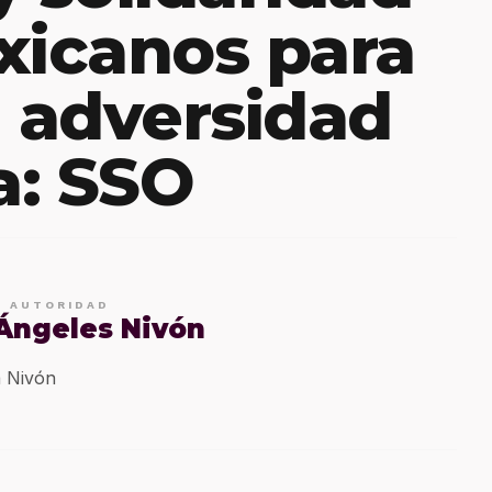
xicanos para
a adversidad
a: SSO
E AUTORIDAD
 Ángeles Nivón
 Nivón