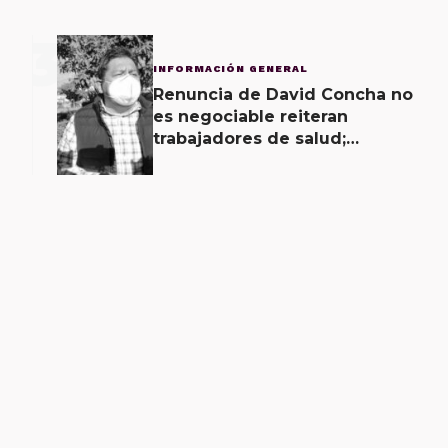
3
INFORMACIÓN GENERAL
Renuncia de David Concha no
es negociable reiteran
trabajadores de salud;
gobierno ofrecerá
contrapropuesta a demandas