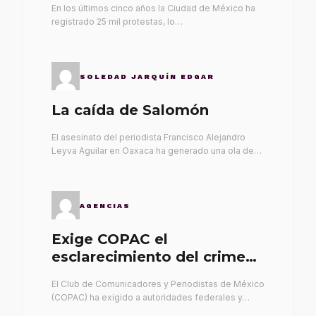
En los últimos cinco años la Ciudad de México ha
registrado 25 mil protestas, lo…
SOLEDAD JARQUÍN EDGAR
La caída de Salomón
El asesinato del periodista Francisco Alejandro
Leyva Aguilar en Oaxaca ha generado una ola de…
AGENCIAS
Exige COPAC el
esclarecimiento del crimen
de Alex Leyva
El Club de Comunicadores y Periodistas de México
(COPAC) ha exigido a autoridades federales y…