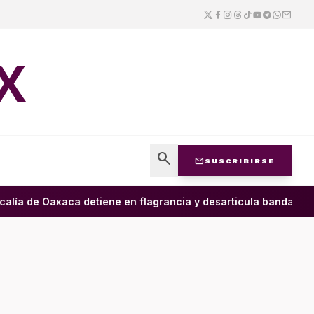
X
search
mail
SUSCRIBIRSE
lía de Oaxaca detiene en flagrancia y desarticula banda dedica