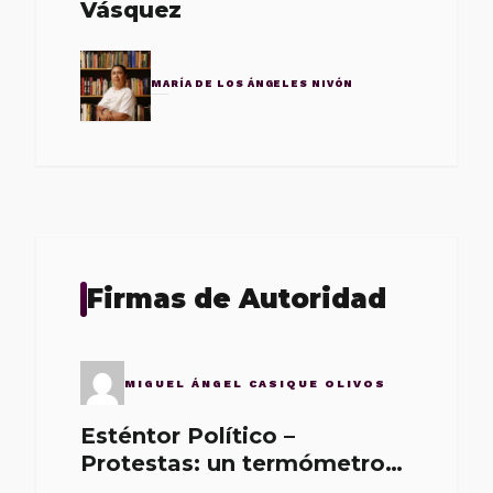
Vásquez
MARÍA DE LOS ÁNGELES NIVÓN
Firmas de Autoridad
MIGUEL ÁNGEL CASIQUE OLIVOS
Esténtor Político –
Protestas: un termómetro
de malos gobernantes