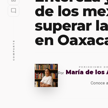
de los me
mode_comment
superar l
en Oaxac
COMPARTE
PERIODISMO D
María de los
Por
Conoce a