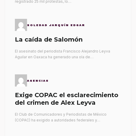
registrado 25 mil protestas, lo…
SOLEDAD JARQUÍN EDGAR
La caída de Salomón
El asesinato del periodista Francisco Alejandro Leyva
Aguilar en Oaxaca ha generado una ola de…
AGENCIAS
Exige COPAC el esclarecimiento
del crimen de Alex Leyva
El Club de Comunicadores y Periodistas de México
(COPAC) ha exigido a autoridades federales y…