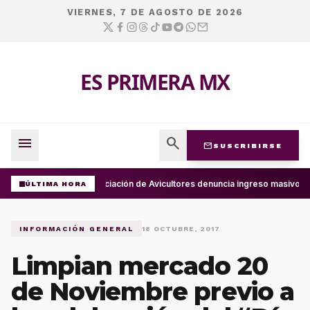
VIERNES, 7 DE AGOSTO DE 2026
ES PRIMERA MX
menu
search
mail
SUSCRIBIRSE
Asociación de Avicultores denuncia ingreso masivo d
ÚLTIMA HORA
INFORMACIÓN GENERAL
18 OCTUBRE, 2017
Limpian mercado 20
de Noviembre previo a