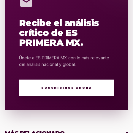
mail
Recibe el análisis
crítico de ES
PRIMERA MX.
Únete a ES PRIMERA MX con lo más relevante
del análisis nacional y global.
SUSCRIBIRSE AHORA