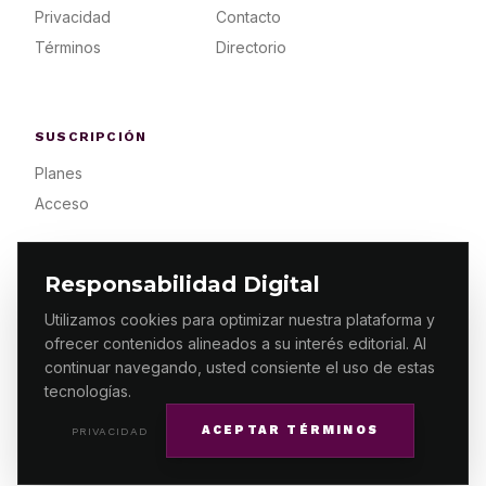
Privacidad
Contacto
Términos
Directorio
SUSCRIPCIÓN
Planes
Acceso
Responsabilidad Digital
Utilizamos cookies para optimizar nuestra plataforma y
ofrecer contenidos alineados a su interés editorial. Al
© 2026 ES PRIMERA MX. ALGUNOS DERECHOS
RESERVADOS / DESIGN
MAKING.MX
continuar navegando, usted consiente el uso de estas
tecnologías.
ACEPTAR TÉRMINOS
PRIVACIDAD