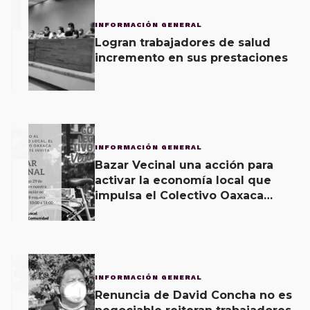
1
INFORMACIÓN GENERAL
Logran trabajadores de salud
incremento en sus prestaciones
2
INFORMACIÓN GENERAL
Bazar Vecinal una acción para
activar la economía local que
impulsa el Colectivo Oaxaca
Vecinal
3
INFORMACIÓN GENERAL
Renuncia de David Concha no es