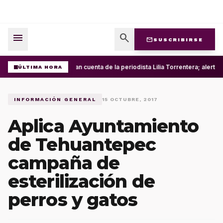
menu
search
mail
SUSCRIBIRSE
Roban cuenta de la periodista Lilia Torrentera; alerta
ÚLTIMA HORA
INFORMACIÓN GENERAL
15 OCTUBRE, 2017
Aplica Ayuntamiento
de Tehuantepec
campaña de
esterilización de
perros y gatos