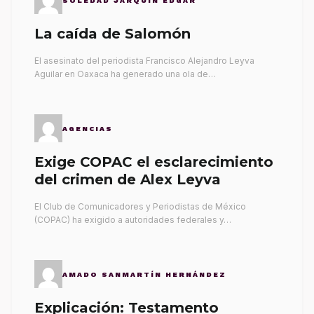
SOLEDAD JARQUÍN EDGAR
La caída de Salomón
El asesinato del periodista Francisco Alejandro Leyva
Aguilar en Oaxaca ha generado una ola de…
AGENCIAS
Exige COPAC el esclarecimiento
del crimen de Alex Leyva
El Club de Comunicadores y Periodistas de México
(COPAC) ha exigido a autoridades federales y…
AMADO SANMARTÍN HERNÁNDEZ
Explicación: Testamento