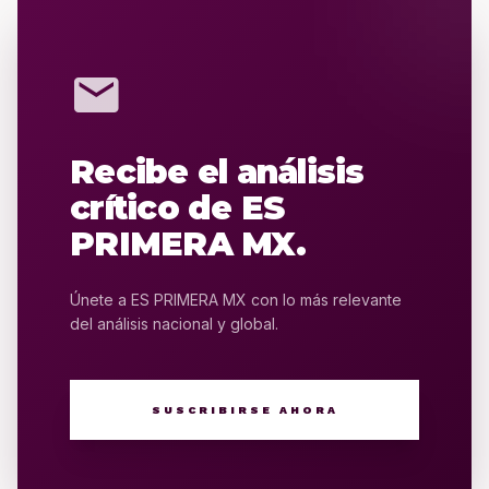
mail
Recibe el análisis
crítico de ES
PRIMERA MX.
Únete a ES PRIMERA MX con lo más relevante
del análisis nacional y global.
SUSCRIBIRSE AHORA