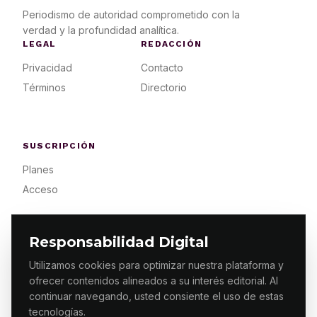
Periodismo de autoridad comprometido con la
verdad y la profundidad analítica.
LEGAL
REDACCIÓN
Privacidad
Contacto
Términos
Directorio
SUSCRIPCIÓN
Planes
Acceso
Responsabilidad Digital
Utilizamos cookies para optimizar nuestra plataforma y
ofrecer contenidos alineados a su interés editorial. Al
© 2026 ES PRIMERA MX. ALGUNOS DERECHOS
RESERVADOS / DESIGN
MAKING.MX
continuar navegando, usted consiente el uso de estas
tecnologías.