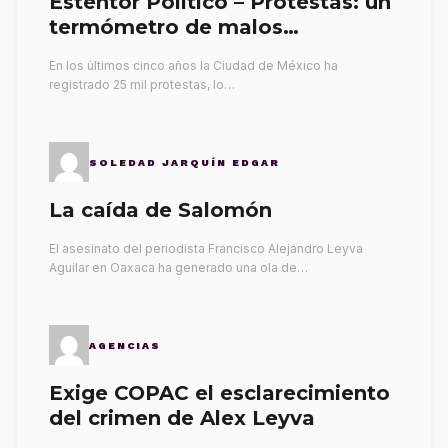
Esténtor Político – Protestas: un
termómetro de malos
gobernantes
En los últimos cinco años la Ciudad de México ha
registrado 25 mil protestas, lo…
SOLEDAD JARQUÍN EDGAR
La caída de Salomón
El asesinato del periodista Francisco Alejandro Leyva
Aguilar en Oaxaca ha generado una ola de…
AGENCIAS
Exige COPAC el esclarecimiento
del crimen de Alex Leyva