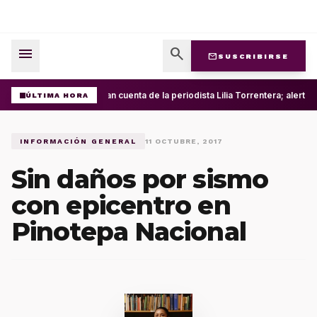
menu
search
mail
SUSCRIBIRSE
Roban cuenta de la periodista Lilia Torrentera; alerta
ÚLTIMA HORA
INFORMACIÓN GENERAL
11 OCTUBRE, 2017
Sin daños por sismo
con epicentro en
Pinotepa Nacional