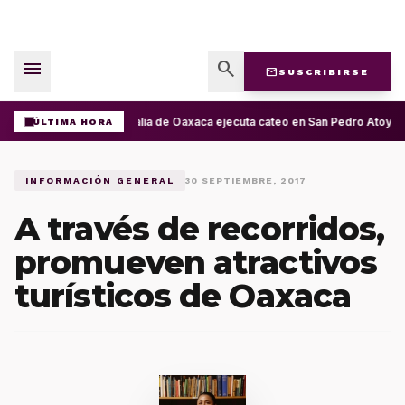
menu
search
mail
SUSCRIBIRSE
Fiscalía de Oaxaca ejecuta cateo en San Pedro Atoyac
ÚLTIMA HORA
INFORMACIÓN GENERAL
30 SEPTIEMBRE, 2017
A través de recorridos,
promueven atractivos
turísticos de Oaxaca