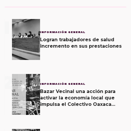
1
INFORMACIÓN GENERAL
Logran trabajadores de salud
incremento en sus prestaciones
2
INFORMACIÓN GENERAL
Bazar Vecinal una acción para
activar la economía local que
impulsa el Colectivo Oaxaca
Vecinal