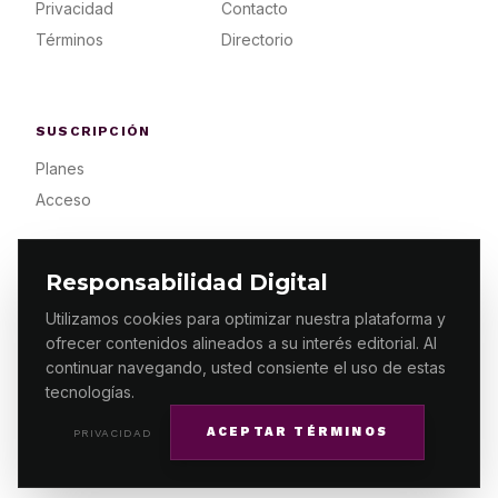
Privacidad
Contacto
Términos
Directorio
SUSCRIPCIÓN
Planes
Acceso
Responsabilidad Digital
Utilizamos cookies para optimizar nuestra plataforma y
ofrecer contenidos alineados a su interés editorial. Al
© 2026 ES PRIMERA MX. ALGUNOS DERECHOS
RESERVADOS / DESIGN
MAKING.MX
continuar navegando, usted consiente el uso de estas
tecnologías.
ACEPTAR TÉRMINOS
PRIVACIDAD