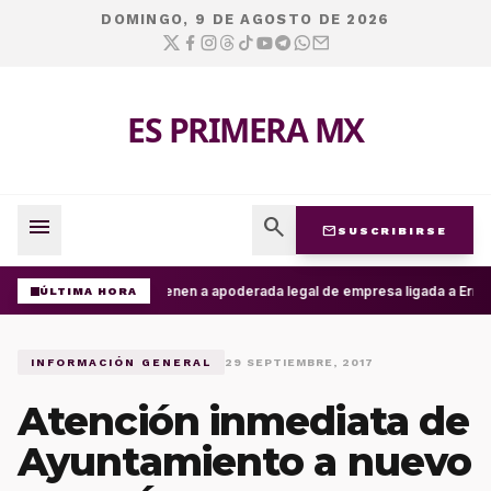
DOMINGO, 9 DE AGOSTO DE 2026
ES PRIMERA MX
menu
search
mail
SUSCRIBIRSE
Detienen a apoderada legal de empresa ligada a Ernesto
ÚLTIMA HORA
INFORMACIÓN GENERAL
29 SEPTIEMBRE, 2017
Atención inmediata de
Ayuntamiento a nuevo