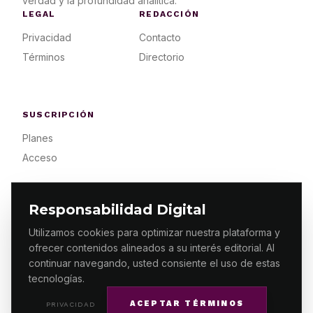
verdad y la profundidad analítica.
LEGAL
REDACCIÓN
Privacidad
Contacto
Términos
Directorio
SUSCRIPCIÓN
Planes
Acceso
Responsabilidad Digital
Utilizamos cookies para optimizar nuestra plataforma y
ofrecer contenidos alineados a su interés editorial. Al
© 2026 ES PRIMERA MX. ALGUNOS DERECHOS
RESERVADOS / DESIGN
MAKING.MX
continuar navegando, usted consiente el uso de estas
tecnologías.
ACEPTAR TÉRMINOS
PRIVACIDAD