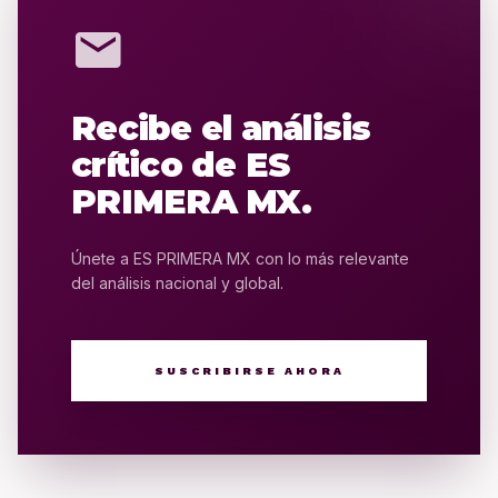
mail
Recibe el análisis
crítico de ES
PRIMERA MX.
Únete a ES PRIMERA MX con lo más relevante
del análisis nacional y global.
SUSCRIBIRSE AHORA