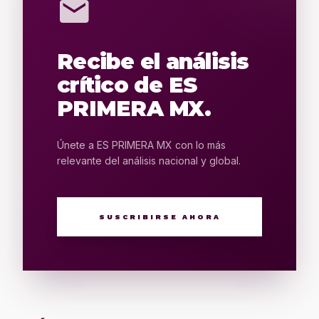
mail
Recibe el análisis
crítico de ES
PRIMERA MX.
Únete a ES PRIMERA MX con lo más
relevante del análisis nacional y global.
SUSCRIBIRSE AHORA