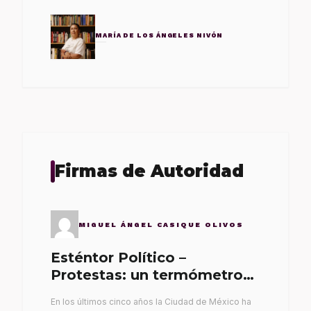
MARÍA DE LOS ÁNGELES NIVÓN
Firmas de Autoridad
MIGUEL ÁNGEL CASIQUE OLIVOS
Esténtor Político –
Protestas: un termómetro
de malos gobernantes
En los últimos cinco años la Ciudad de México ha