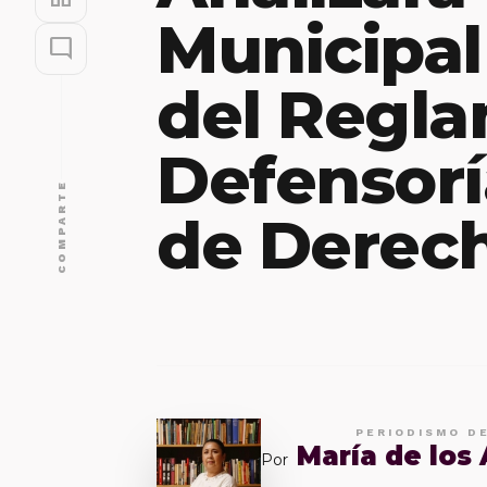
Municipal
mode_comment
del Regla
Defensorí
COMPARTE
de Derec
PERIODISMO D
María de los
Por