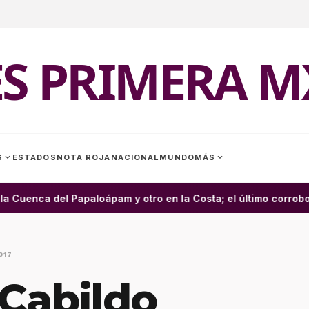
ES PRIMERA M
expand_more
expand_more
S
ESTADOS
NOTA ROJA
NACIONAL
MUNDO
MÁS
uenca del Papaloápam y otro en la Costa; el último corrobora
017
 Cabildo