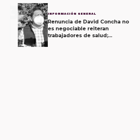
3
INFORMACIÓN GENERAL
Renuncia de David Concha no
es negociable reiteran
trabajadores de salud;
gobierno ofrecerá
contrapropuesta a demandas