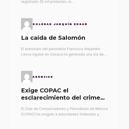
registrado 25 mil protestas, lo…
SOLEDAD JARQUÍN EDGAR
La caída de Salomón
El asesinato del periodista Francisco Alejandro
Leyva Aguilar en Oaxaca ha generado una ola de…
AGENCIAS
Exige COPAC el
esclarecimiento del crimen
de Alex Leyva
El Club de Comunicadores y Periodistas de México
(COPAC) ha exigido a autoridades federales y…