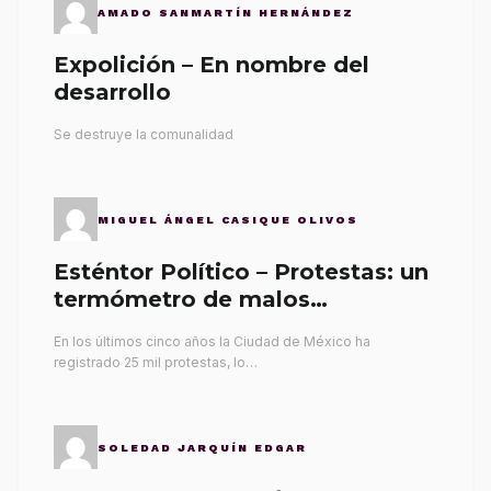
AMADO SANMARTÍN HERNÁNDEZ
Expolición – En nombre del
desarrollo
Se destruye la comunalidad
MIGUEL ÁNGEL CASIQUE OLIVOS
Esténtor Político – Protestas: un
termómetro de malos
gobernantes
En los últimos cinco años la Ciudad de México ha
registrado 25 mil protestas, lo…
SOLEDAD JARQUÍN EDGAR