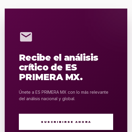
mail
Recibe el análisis
crítico de ES
PRIMERA MX.
Únete a ES PRIMERA MX con lo más relevante
del análisis nacional y global.
SUSCRIBIRSE AHORA