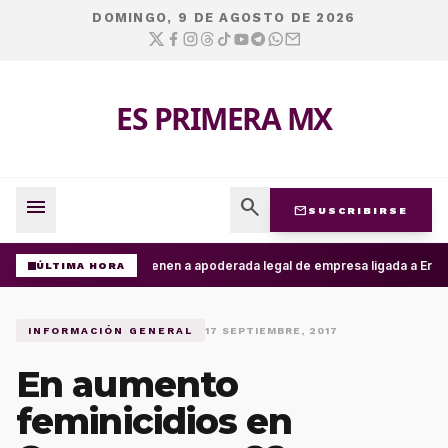
DOMINGO, 9 DE AGOSTO DE 2026
ES PRIMERA MX
menu
search
mail
SUSCRIBIRSE
Detienen a apoderada legal de empresa ligada a Ernest
ÚLTIMA HORA
INFORMACIÓN GENERAL
17 SEPTIEMBRE, 2017
En aumento
feminicidios en