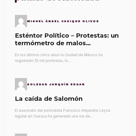
MIGUEL ÁNGEL CASIQUE OLIVOS
Esténtor Político – Protestas: un
termómetro de malos
gobernantes
En los últimos cinco años la Ciudad de México ha
registrado 25 mil protestas, lo…
SOLEDAD JARQUÍN EDGAR
La caída de Salomón
El asesinato del periodista Francisco Alejandro Leyva
Aguilar en Oaxaca ha generado una ola de…