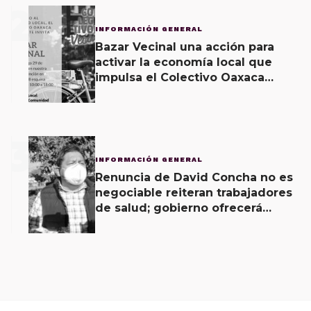
2
INFORMACIÓN GENERAL
Bazar Vecinal una acción para
activar la economía local que
impulsa el Colectivo Oaxaca
Vecinal
3
INFORMACIÓN GENERAL
Renuncia de David Concha no es
negociable reiteran trabajadores
de salud; gobierno ofrecerá
contrapropuesta a demandas