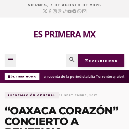
VIERNES, 7 DE AGOSTO DE 2026
ES PRIMERA MX
menu
search
mail
SUSCRIBIRSE
Roban cuenta de la periodista Lilia Torrentera; alerta
ÚLTIMA HORA
INFORMACIÓN GENERAL
12 SEPTIEMBRE, 2017
“OAXACA CORAZÓN”
CONCIERTO A