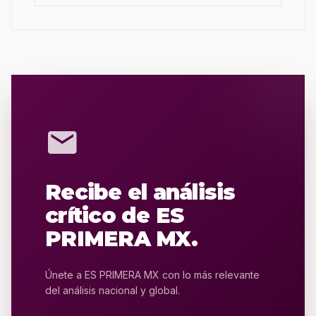
mail
Recibe el análisis
crítico de ES
PRIMERA MX.
Únete a ES PRIMERA MX con lo más relevante
del análisis nacional y global.