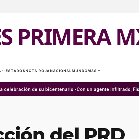
ES PRIMERA M
expand_more
expand_more
S
ESTADOS
NOTA ROJA
NACIONAL
MUNDO
MÁS
celebración de su bicentenario •
Con un agente infiltrado, Fisc
cción del PRD