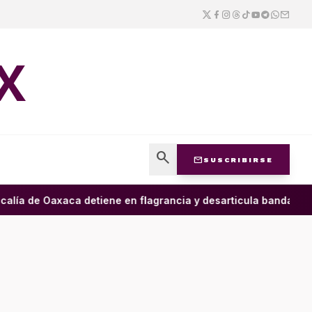
X
search
mail
SUSCRIBIRSE
alía de Oaxaca detiene en flagrancia y desarticula banda dedic