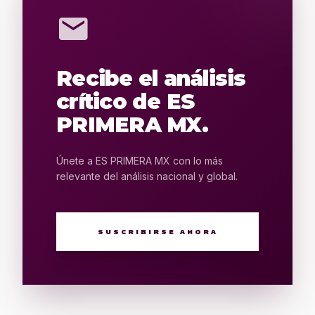
mail
Recibe el análisis
crítico de ES
PRIMERA MX.
Únete a ES PRIMERA MX con lo más
relevante del análisis nacional y global.
SUSCRIBIRSE AHORA