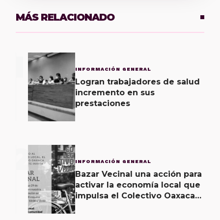
MÁS RELACIONADO
1
INFORMACIÓN GENERAL
Logran trabajadores de salud
incremento en sus
prestaciones
2
INFORMACIÓN GENERAL
Bazar Vecinal una acción para
activar la economía local que
impulsa el Colectivo Oaxaca
Vecinal