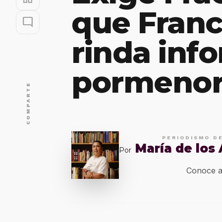
que Franc
mode_comment
rinda inf
pormenor
COMPARTE
PERIODISMO D
María de los
Por
Conoce a