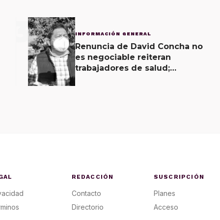
3
INFORMACIÓN GENERAL
Renuncia de David Concha no
es negociable reiteran
trabajadores de salud;
gobierno ofrecerá
contrapropuesta a demandas
GAL
REDACCIÓN
SUSCRIPCIÓN
vacidad
Contacto
Planes
rminos
Directorio
Acceso