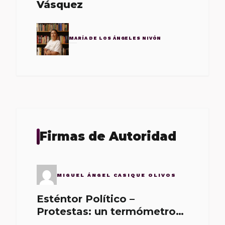
Vásquez
MARÍA DE LOS ÁNGELES NIVÓN
Firmas de Autoridad
MIGUEL ÁNGEL CASIQUE OLIVOS
Esténtor Político –
Protestas: un termómetro
de malos gobernantes