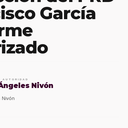
isco García
orme
izado
E AUTORIDAD
 Ángeles Nivón
 Nivón