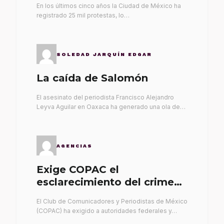
En los últimos cinco años la Ciudad de México ha
registrado 25 mil protestas, lo…
SOLEDAD JARQUÍN EDGAR
La caída de Salomón
El asesinato del periodista Francisco Alejandro
Leyva Aguilar en Oaxaca ha generado una ola de…
AGENCIAS
Exige COPAC el
esclarecimiento del crimen
de Alex Leyva
El Club de Comunicadores y Periodistas de México
(COPAC) ha exigido a autoridades federales y…