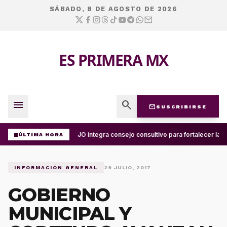
SÁBADO, 8 DE AGOSTO DE 2026
ES PRIMERA MX
menu
search
mail
SUSCRIBIRSE
UABJO integra consejo consultivo para fortalecer la c
ÚLTIMA HORA
INFORMACIÓN GENERAL
29 JULIO, 2017
GOBIERNO
MUNICIPAL Y