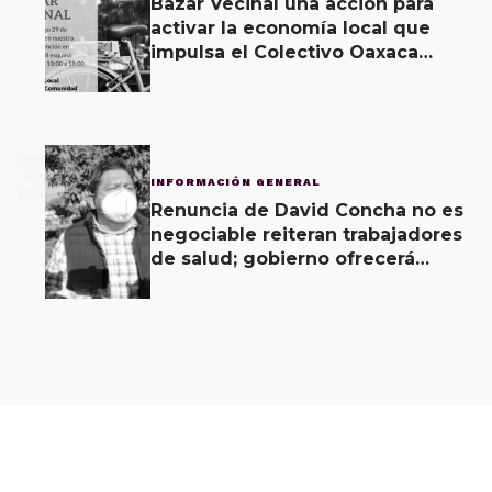
Bazar Vecinal una acción para
activar la economía local que
impulsa el Colectivo Oaxaca
Vecinal
3
INFORMACIÓN GENERAL
Renuncia de David Concha no es
negociable reiteran trabajadores
de salud; gobierno ofrecerá
contrapropuesta a demandas