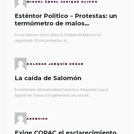
MIGUEL ÁNGEL CASIQUE OLIVOS
Esténtor Político – Protestas: un
termómetro de malos
gobernantes
En los últimos cinco años la Ciudad de México ha
registrado 25 mil protestas, lo…
SOLEDAD JARQUÍN EDGAR
La caída de Salomón
El asesinato del periodista Francisco Alejandro Leyva
Aguilar en Oaxaca ha generado una ola de…
AGENCIAS
Exige COPAC el esclarecimiento