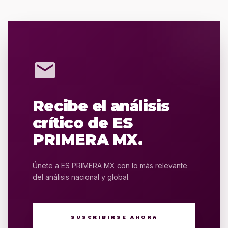
mail
Recibe el análisis
crítico de ES
PRIMERA MX.
Únete a ES PRIMERA MX con lo más relevante
del análisis nacional y global.
SUSCRIBIRSE AHORA