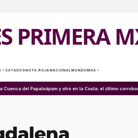
ES PRIMERA M
expand_more
expand_more
S
ESTADOS
NOTA ROJA
NACIONAL
MUNDO
MÁS
uenca del Papaloápam y otro en la Costa; el último corroborad
gdalena