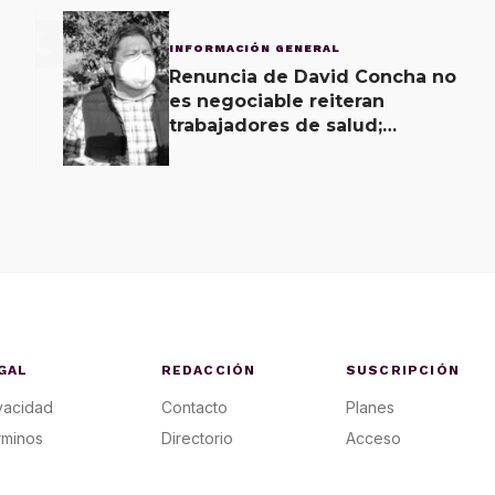
3
INFORMACIÓN GENERAL
Renuncia de David Concha no
es negociable reiteran
trabajadores de salud;
gobierno ofrecerá
contrapropuesta a demandas
GAL
REDACCIÓN
SUSCRIPCIÓN
vacidad
Contacto
Planes
rminos
Directorio
Acceso