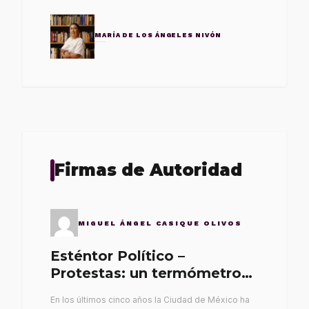
MARÍA DE LOS ÁNGELES NIVÓN
Firmas de Autoridad
MIGUEL ÁNGEL CASIQUE OLIVOS
Esténtor Político –
Protestas: un termómetro
de malos gobernantes
En los últimos cinco años la Ciudad de México ha