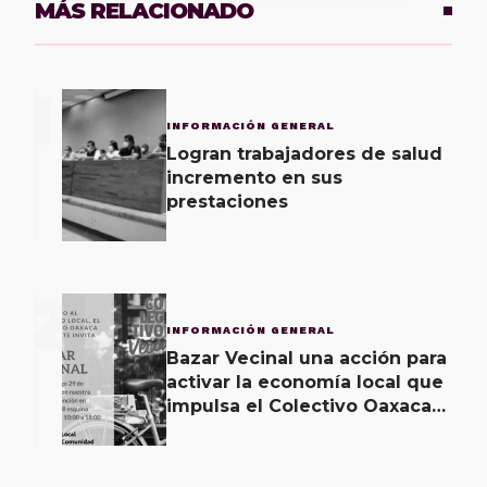
MÁS RELACIONADO
1
INFORMACIÓN GENERAL
Logran trabajadores de salud
incremento en sus
prestaciones
2
INFORMACIÓN GENERAL
Bazar Vecinal una acción para
activar la economía local que
impulsa el Colectivo Oaxaca
Vecinal