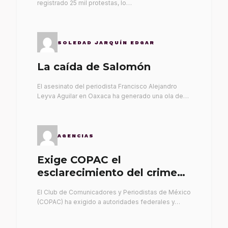
registrado 25 mil protestas, lo…
SOLEDAD JARQUÍN EDGAR
La caída de Salomón
El asesinato del periodista Francisco Alejandro
Leyva Aguilar en Oaxaca ha generado una ola de…
AGENCIAS
Exige COPAC el
esclarecimiento del crimen
de Alex Leyva
El Club de Comunicadores y Periodistas de México
(COPAC) ha exigido a autoridades federales y…