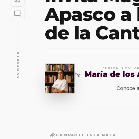
Apasco a 
mode_comment
de la Can
COMPARTE
PERIODISMO D
María de los
Por
Conoce a
COMPARTE ESTA NOTA