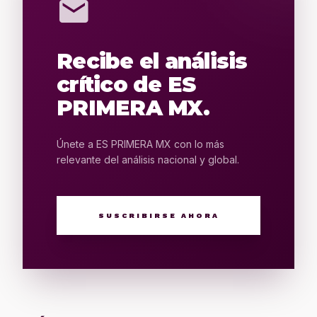
mail
Recibe el análisis
crítico de ES
PRIMERA MX.
Únete a ES PRIMERA MX con lo más
relevante del análisis nacional y global.
SUSCRIBIRSE AHORA