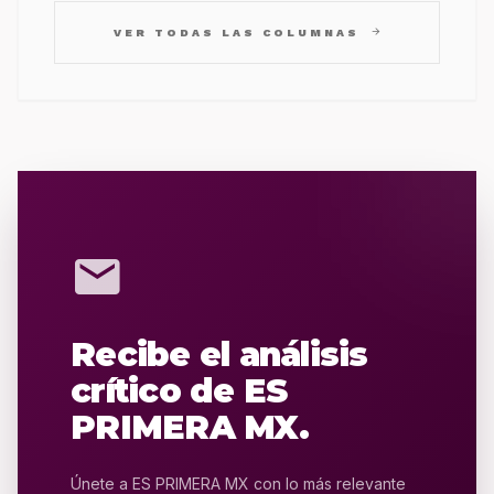
arrow_forward
VER TODAS LAS COLUMNAS
mail
Recibe el análisis
crítico de ES
PRIMERA MX.
Únete a ES PRIMERA MX con lo más relevante