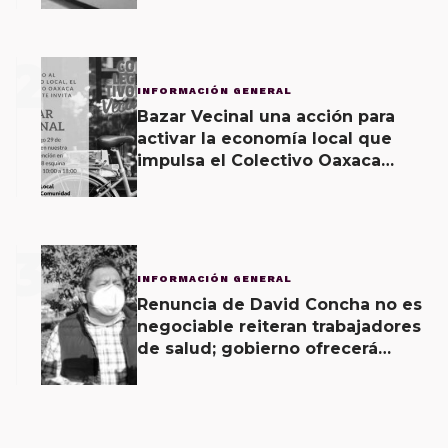
2
INFORMACIÓN GENERAL
Bazar Vecinal una acción para
activar la economía local que
impulsa el Colectivo Oaxaca
Vecinal
3
INFORMACIÓN GENERAL
Renuncia de David Concha no es
negociable reiteran trabajadores
de salud; gobierno ofrecerá
contrapropuesta a demandas