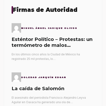
Firmas de Autoridad
MIGUEL ÁNGEL CASIQUE OLIVOS
Esténtor Político – Protestas: un
termómetro de malos
gobernantes
En los últimos cinco años la Ciudad de México ha
registrado 25 mil protestas, lo…
SOLEDAD JARQUÍN EDGAR
La caída de Salomón
El asesinato del periodista Francisco Alejandro Leyva
Aguilar en Oaxaca ha generado una ola de…