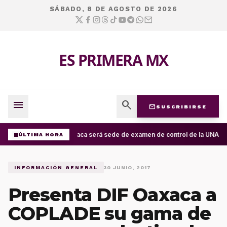
SÁBADO, 8 DE AGOSTO DE 2026
ES PRIMERA MX
menu
search
mail
SUSCRIBIRSE
Oaxaca será sede de examen de control de la UNAM; ap
ÚLTIMA HORA
INFORMACIÓN GENERAL
30 JUNIO, 2017
Presenta DIF Oaxaca a
COPLADE su gama de