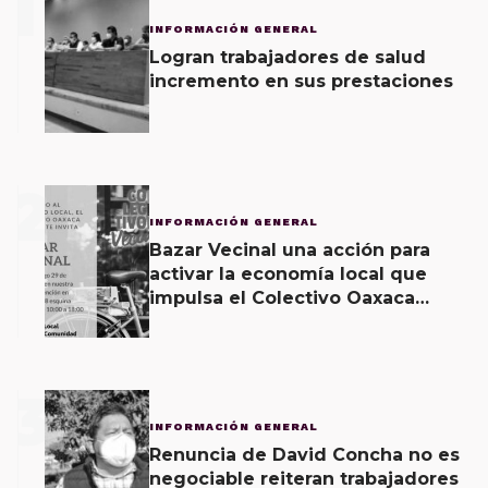
1
INFORMACIÓN GENERAL
Logran trabajadores de salud
incremento en sus prestaciones
2
INFORMACIÓN GENERAL
Bazar Vecinal una acción para
activar la economía local que
impulsa el Colectivo Oaxaca
Vecinal
3
INFORMACIÓN GENERAL
Renuncia de David Concha no es
negociable reiteran trabajadores