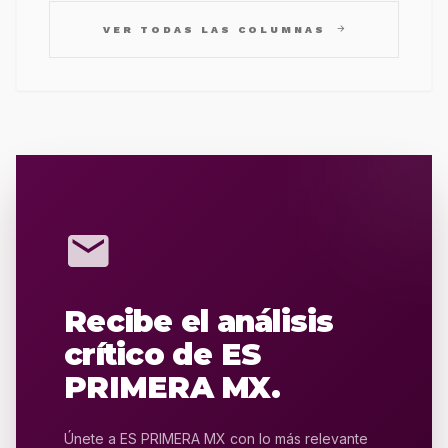
arrow_forward
VER TODAS LAS COLUMNAS
mail
Recibe el análisis
crítico de ES
PRIMERA MX.
Únete a ES PRIMERA MX con lo más relevante