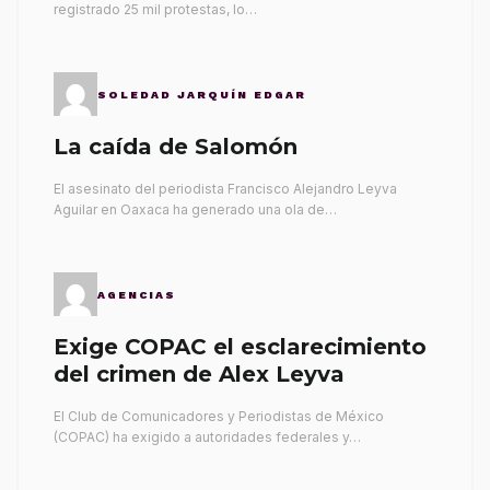
registrado 25 mil protestas, lo…
SOLEDAD JARQUÍN EDGAR
La caída de Salomón
El asesinato del periodista Francisco Alejandro Leyva
Aguilar en Oaxaca ha generado una ola de…
AGENCIAS
Exige COPAC el esclarecimiento
del crimen de Alex Leyva
El Club de Comunicadores y Periodistas de México
(COPAC) ha exigido a autoridades federales y…