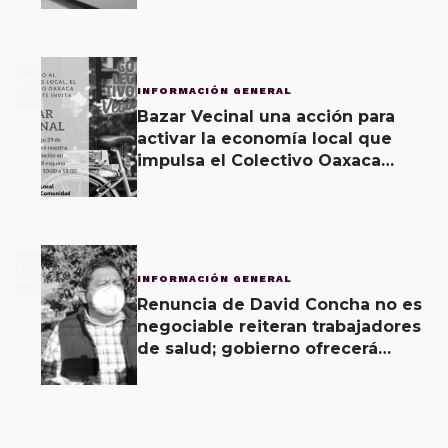
2
INFORMACIÓN GENERAL
Bazar Vecinal una acción para
activar la economía local que
impulsa el Colectivo Oaxaca
Vecinal
3
INFORMACIÓN GENERAL
Renuncia de David Concha no es
negociable reiteran trabajadores
de salud; gobierno ofrecerá
contrapropuesta a demandas