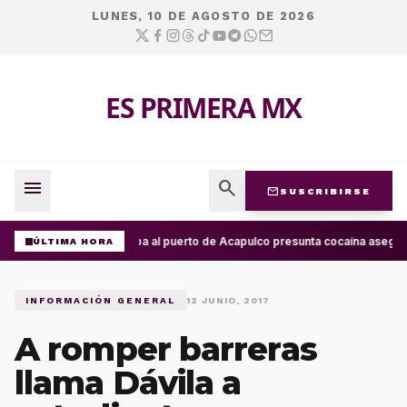
LUNES, 10 DE AGOSTO DE 2026
ES PRIMERA MX
menu
search
mail
SUSCRIBIRSE
Arriba al puerto de Acapulco presunta cocaína asegur
ÚLTIMA HORA
INFORMACIÓN GENERAL
12 JUNIO, 2017
A romper barreras
llama Dávila a