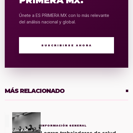
PRIMERA MX.
Únete a ES PRIMERA MX con lo más relevante
del análisis nacional y global.
SUSCRIBIRSE AHORA
MÁS RELACIONADO
1
INFORMACIÓN GENERAL