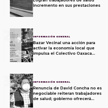
Logran trabajadores de salud
incremento en sus prestaciones
2
INFORMACIÓN GENERAL
Bazar Vecinal una acción para
activar la economía local que
impulsa el Colectivo Oaxaca
Vecinal
3
INFORMACIÓN GENERAL
Renuncia de David Concha no es
negociable reiteran trabajadores
de salud; gobierno ofrecerá
contrapropuesta a demandas