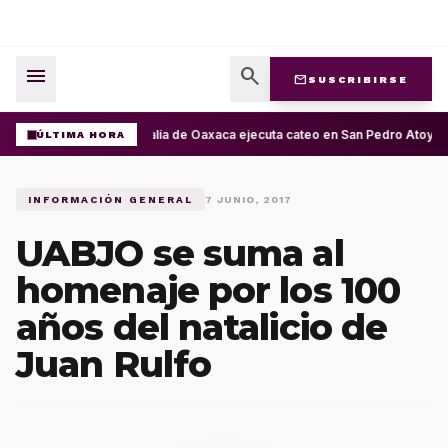
menu
search
mail
SUSCRIBIRSE
Fiscalía de Oaxaca ejecuta cateo en San Pedro Atoyac 
ÚLTIMA HORA
INFORMACIÓN GENERAL
7 JUNIO, 2017
UABJO se suma al
homenaje por los 100
años del natalicio de
Juan Rulfo