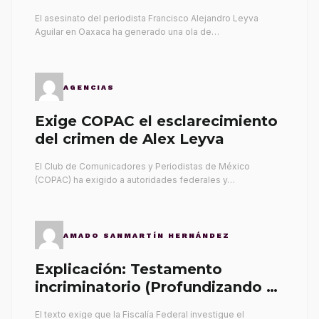
El asesinato del periodista Francisco Alejandro Leyva
Aguilar en Oaxaca ha generado una ola de…
AGENCIAS
Exige COPAC el esclarecimiento
del crimen de Alex Leyva
El Club de Comunicadores y Periodistas de México
(COPAC) ha exigido a autoridades federales y…
AMADO SANMARTÍN HERNÁNDEZ
Explicación: Testamento
incriminatorio (Profundizando su
propia tumba)
El texto exige que la Fiscalía Federal investigue el