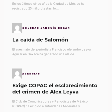
gobernantes
En los últimos cinco años la Ciudad de México ha
registrado 25 mil protestas, lo…
SOLEDAD JARQUÍN EDGAR
La caída de Salomón
El asesinato del periodista Francisco Alejandro Leyva
Aguilar en Oaxaca ha generado una ola de…
AGENCIAS
Exige COPAC el esclarecimiento
del crimen de Alex Leyva
El Club de Comunicadores y Periodistas de México
(COPAC) ha exigido a autoridades federales y…