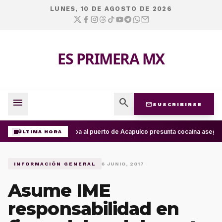
LUNES, 10 DE AGOSTO DE 2026
ES PRIMERA MX
menu
search
mail
SUSCRIBIRSE
Arriba al puerto de Acapulco presunta cocaína asegur
ÚLTIMA HORA
INFORMACIÓN GENERAL
6 JUNIO, 2017
Asume IME
responsabilidad en