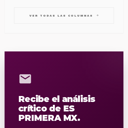
arrow_forward
VER TODAS LAS COLUMNAS
mail
Recibe el análisis
crítico de ES
PRIMERA MX.