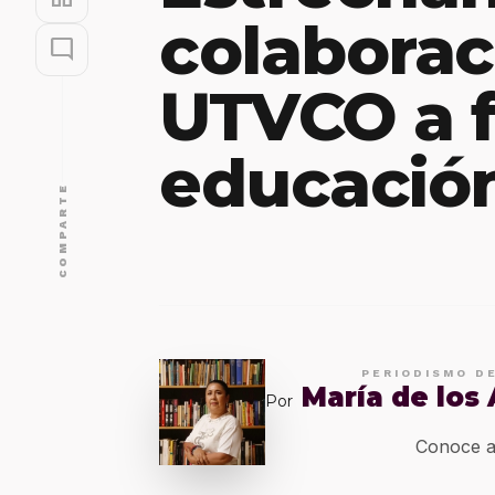
colaborac
mode_comment
UTVCO a f
educación
COMPARTE
PERIODISMO D
María de los
Por
Conoce a