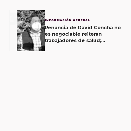
3
INFORMACIÓN GENERAL
Renuncia de David Concha no
es negociable reiteran
trabajadores de salud;
gobierno ofrecerá
contrapropuesta a demandas