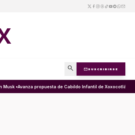
X
search
mail
SUSCRIBIRSE
Musk •
Avanza propuesta de Cabildo Infantil de Xoxocotlán para 