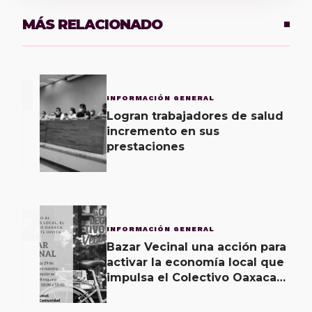
MÁS RELACIONADO
1
INFORMACIÓN GENERAL
Logran trabajadores de salud
incremento en sus
prestaciones
2
INFORMACIÓN GENERAL
Bazar Vecinal una acción para
activar la economía local que
impulsa el Colectivo Oaxaca
Vecinal