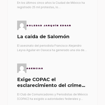
En los últimos cinco años la Ciudad de México ha
registrado 25 mil protestas, lo…
SOLEDAD JARQUÍN EDGAR
La caída de Salomón
El asesinato del periodista Francisco Alejandro
Leyva Aguilar en Oaxaca ha generado una ola de…
AGENCIAS
Exige COPAC el
esclarecimiento del crimen
de Alex Leyva
El Club de Comunicadores y Periodistas de México
(COPAC) ha exigido a autoridades federales y…