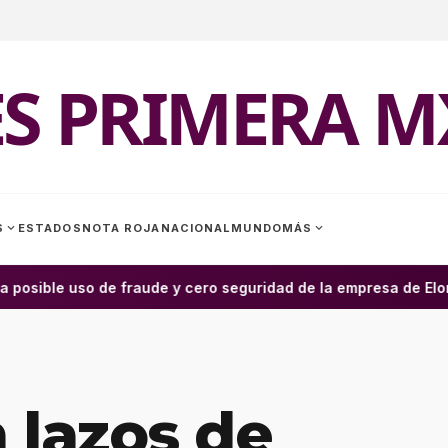
ES PRIMERA M
expand_more
expand_more
S
ESTADOS
NOTA ROJA
NACIONAL
MUNDO
MÁS
 posible uso de fraude y cero seguridad de la empresa de Elon 
 lazos de