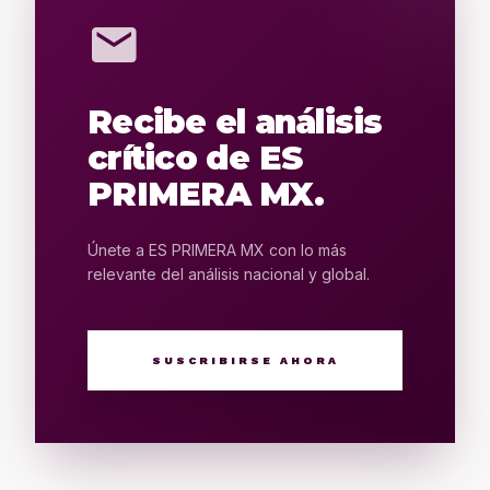
mail
Recibe el análisis
crítico de ES
PRIMERA MX.
Únete a ES PRIMERA MX con lo más
relevante del análisis nacional y global.
SUSCRIBIRSE AHORA