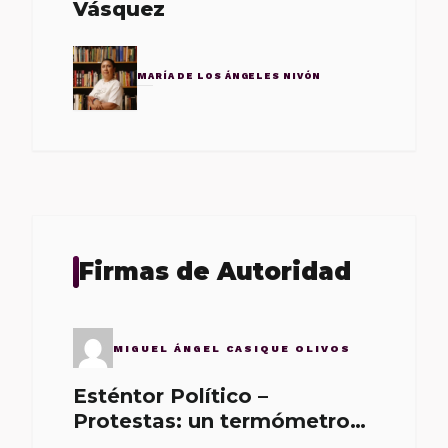
Vásquez
MARÍA DE LOS ÁNGELES NIVÓN
Firmas de Autoridad
MIGUEL ÁNGEL CASIQUE OLIVOS
Esténtor Político –
Protestas: un termómetro
de malos gobernantes