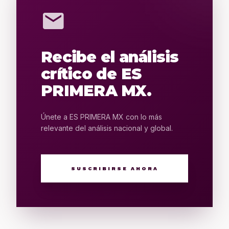
mail
Recibe el análisis
crítico de ES
PRIMERA MX.
Únete a ES PRIMERA MX con lo más
relevante del análisis nacional y global.
SUSCRIBIRSE AHORA