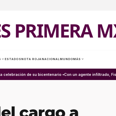
ES PRIMERA M
expand_more
expand_more
S
ESTADOS
NOTA ROJA
NACIONAL
MUNDO
MÁS
celebración de su bicentenario •
Con un agente infiltrado, Fisc
el cargo a