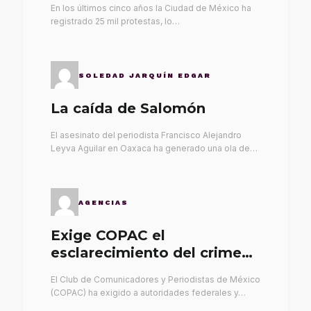
En los últimos cinco años la Ciudad de México ha
registrado 25 mil protestas, lo…
SOLEDAD JARQUÍN EDGAR
La caída de Salomón
El asesinato del periodista Francisco Alejandro
Leyva Aguilar en Oaxaca ha generado una ola de…
AGENCIAS
Exige COPAC el
esclarecimiento del crimen
de Alex Leyva
El Club de Comunicadores y Periodistas de México
(COPAC) ha exigido a autoridades federales y…