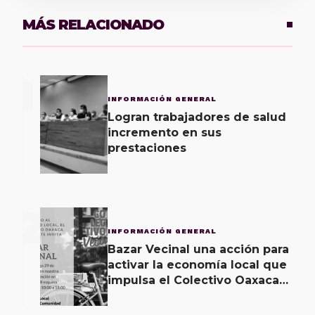
MÁS RELACIONADO
1
INFORMACIÓN GENERAL
Logran trabajadores de salud
incremento en sus
prestaciones
2
INFORMACIÓN GENERAL
Bazar Vecinal una acción para
activar la economía local que
impulsa el Colectivo Oaxaca
Vecinal