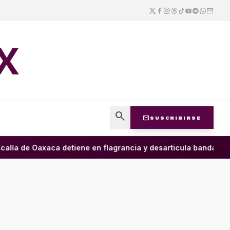
X
search
mail
SUSCRIBIRSE
alía de Oaxaca detiene en flagrancia y desarticula banda dedic