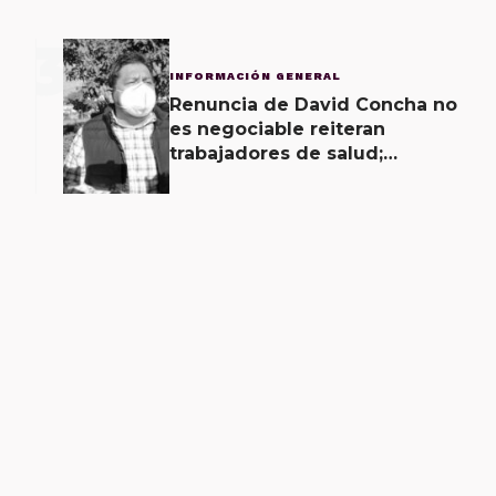
3
INFORMACIÓN GENERAL
Renuncia de David Concha no
es negociable reiteran
trabajadores de salud;
gobierno ofrecerá
contrapropuesta a demandas