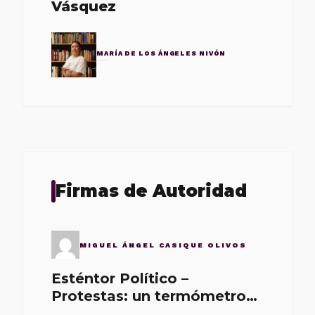
Vásquez
MARÍA DE LOS ÁNGELES NIVÓN
Firmas de Autoridad
MIGUEL ÁNGEL CASIQUE OLIVOS
Esténtor Político –
Protestas: un termómetro
de malos gobernantes