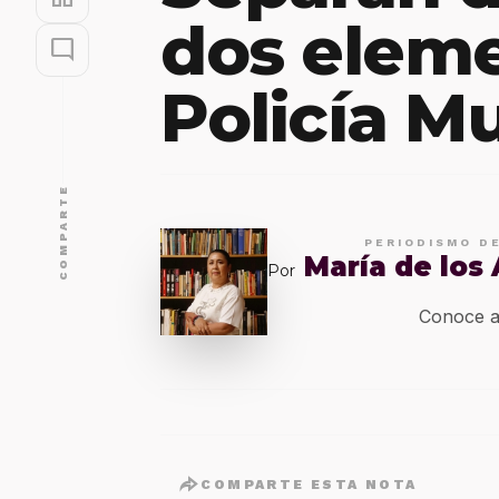
dos eleme
mode_comment
Policía M
COMPARTE
PERIODISMO D
María de los
Por
Conoce a
COMPARTE ESTA NOTA