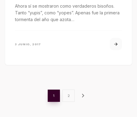
Ahora sí se mostraron como verdaderos bisoños.
Tanto “yupis”, como “yopes”. Apenas fue la primera
tormenta del año que azota…
3 JUNIO, 2017
chevron_right
1
2