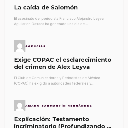
La caída de Salomón
El asesinato del periodista Francisco Alejandro Leyva
Aguilar en Oaxaca ha generado una ola de…
AGENCIAS
Exige COPAC el esclarecimiento
del crimen de Alex Leyva
El Club de Comunicadores y Periodistas de México
(COPAC) ha exigido a autoridades federales y…
AMADO SANMARTÍN HERNÁNDEZ
Explicación: Testamento
incriminatorio (Profundizando su