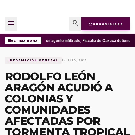
menu
search
mail
SUSCRIBIRSE
Con un agente infiltrado, Fiscalía de Oaxaca detiene en
ÚLTIMA HORA
INFORMACIÓN GENERAL
1 JUNIO, 2017
RODOLFO LEÓN
ARAGÓN ACUDIÓ A
COLONIAS Y
COMUNIDADES
AFECTADAS POR
TORMENTA TROPICAL