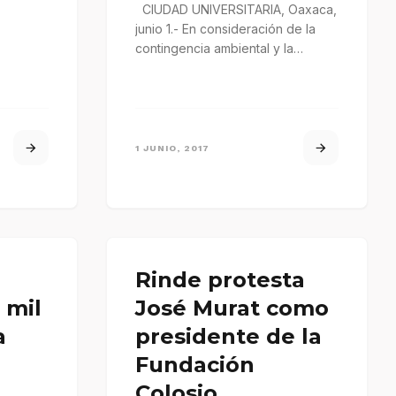
CIUDAD UNIVERSITARIA, Oaxaca,
junio 1.- En consideración de la
contingencia ambiental y la
recomendación de las
autoridades de Protección…
1 JUNIO, 2017
Rinde protesta
 mil
José Murat como
a
presidente de la
Fundación
Colosio