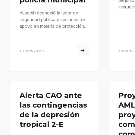
de junio
instrucc
*Laedil reconoció la labor de
Sistema 
seguridad pública y acciones de
apoyo en materia de protección
civil que realizan los uniformados.
…
1 JUNIO, 2017
1 JUNIO,
Alerta CAO ante
Pro
las contingencias
AML
de la depresión
proy
tropical 2-E
com
com