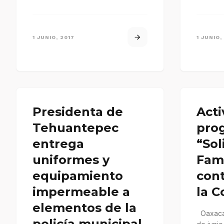
saldo e
1 JUNIO, 2017
1 JUNIO,
Presidenta de
Acti
Tehuantepec
pro
entrega
“Sol
uniformes y
Fami
equipamiento
con
impermeable a
la C
elementos de la
Oaxaca 
policía municipal