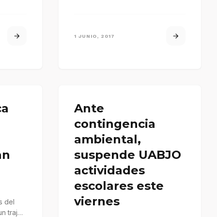
Castro
1 JUNIO, 2017
ca
Ante
contingencia
ambiental,
an
suspende UABJO
actividades
escolares este
viernes
s del
n traje