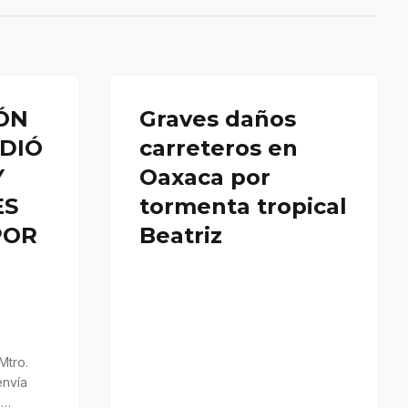
ÓN
Graves daños
DIÓ
carreteros en
Y
Oaxaca por
ES
tormenta tropical
POR
Beatriz
Mtro.
envía
e