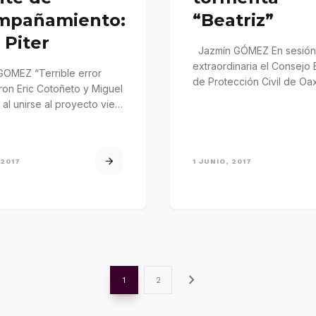
mpañamiento:
“Beatriz”
 Piter
Jazmín GÓMEZ En sesión
extraordinaria el Consejo E
GOMEZ “Terrible error
de Protección Civil de Oa
ron Eric Cotoñeto y Miguel
(CEPCO) estableció la su
al unirse al proyecto viejo
de clases…
és Manuel López Obrador,
 2017
1 JUNIO, 2017
chevron_right
1
2