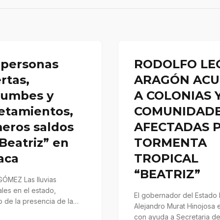
 personas
RODOLFO LE
rtas,
ARAGÓN ACU
rumbes y
A COLONIAS 
etamientos,
COMUNIDAD
eros saldos
AFECTADAS 
Beatriz” en
TORMENTA
aca
TROPICAL
“BEATRIZ”
GÓMEZ Las lluvias
ales en el estado,
El gobernador del Estado 
 de la presencia de la
Alejandro Murat Hinojosa 
 “Beatriz”, dejó como
con ayuda a Secretaria d