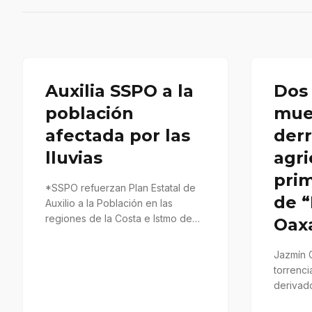
Auxilia SSPO a la
Dos
población
mue
afectada por las
der
lluvias
agri
prim
*SSPO refuerzan Plan Estatal de
de “
Auxilio a la Población en las
regiones de la Costa e Istmo de
Oax
Tehuantepec, además…
Jazmín 
torrenci
derivado
tormenta