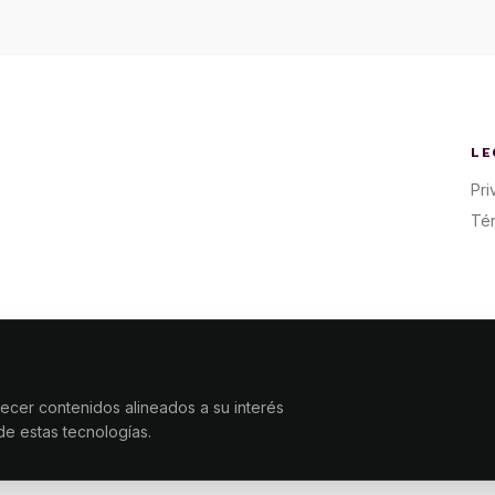
LE
Pri
Té
 / DESIGN
recer contenidos alineados a su interés
MAKING.MX
de estas tecnologías.