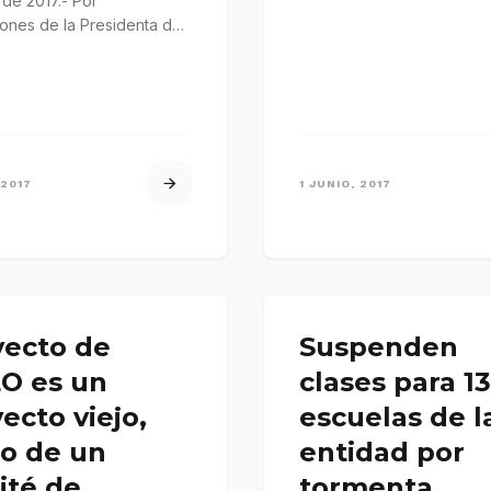
 de 2017.- Por
hecho a la medida de…
iones de la Presidenta del
para el Desarrollo…
 2017
1 JUNIO, 2017
yecto de
Suspenden
O es un
clases para 13
ecto viejo,
escuelas de l
o de un
entidad por
ité de
tormenta