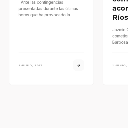
Ante las contingencias
aco
presentadas durante las últimas
horas que ha provocado la
Ríos
depresión tropical 2-E, ahora
Tormenta Tropical Beatriz…
Jazmín 
cometie
Barbosa 
de Andr
…
1 JUNIO, 2017
1 JUNIO,