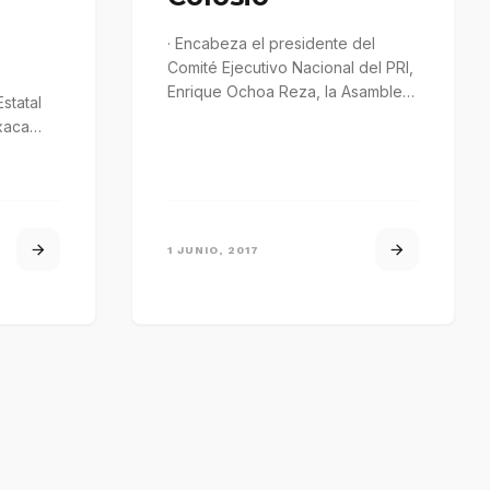
· Encabeza el presidente del
Comité Ejecutivo Nacional del PRI,
Enrique Ochoa Reza, la Asamblea
statal
General Extraordinaria de esa
xaca
institución…
spensión
1 JUNIO, 2017