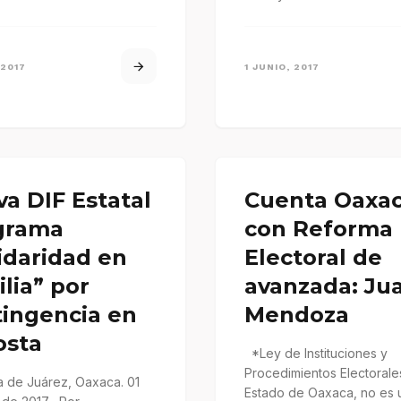
ste…
Asuntos Indígenas, Sofía 
Ríos. Salina…
 2017
1 JUNIO, 2017
va DIF Estatal
Cuenta Oaxa
grama
con Reforma
idaridad en
Electoral de
lia” por
avanzada: Ju
tingencia en
Mendoza
osta
*Ley de Instituciones y
Procedimientos Electorale
de Juárez, Oaxaca. 01
Estado de Oaxaca, no es u