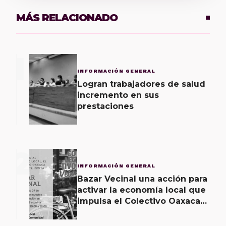
MÁS RELACIONADO
1
INFORMACIÓN GENERAL
Logran trabajadores de salud
incremento en sus
prestaciones
2
INFORMACIÓN GENERAL
Bazar Vecinal una acción para
activar la economía local que
impulsa el Colectivo Oaxaca
Vecinal