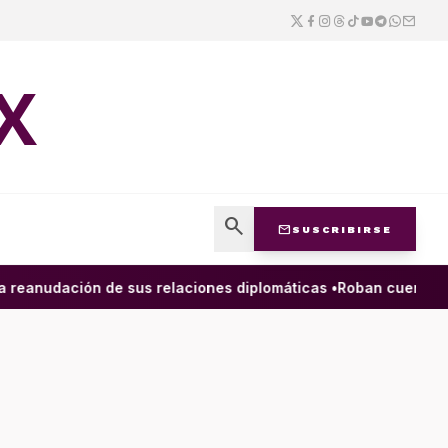
X
search
mail
SUSCRIBIRSE
reanudación de sus relaciones diplomáticas •
Roban cuenta de l