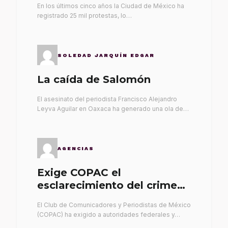
En los últimos cinco años la Ciudad de México ha
registrado 25 mil protestas, lo…
SOLEDAD JARQUÍN EDGAR
La caída de Salomón
El asesinato del periodista Francisco Alejandro
Leyva Aguilar en Oaxaca ha generado una ola de…
AGENCIAS
Exige COPAC el
esclarecimiento del crimen
de Alex Leyva
El Club de Comunicadores y Periodistas de México
(COPAC) ha exigido a autoridades federales y…