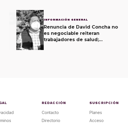
3
INFORMACIÓN GENERAL
Renuncia de David Concha no
es negociable reiteran
trabajadores de salud;
gobierno ofrecerá
contrapropuesta a demandas
GAL
REDACCIÓN
SUSCRIPCIÓN
vacidad
Contacto
Planes
rminos
Directorio
Acceso