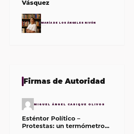
Vásquez
MARÍA DE LOS ÁNGELES NIVÓN
Firmas de Autoridad
MIGUEL ÁNGEL CASIQUE OLIVOS
Esténtor Político –
Protestas: un termómetro
de malos gobernantes