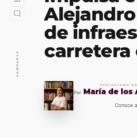
Alejandro
mode_comment
de infrae
carretera
COMPARTE
PERIODISMO D
María de los
Por
Conoce a