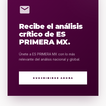
mail
Recibe el análisis
crítico de ES
PRIMERA MX.
Únete a ES PRIMERA MX con lo más
relevante del análisis nacional y global.
SUSCRIBIRSE AHORA