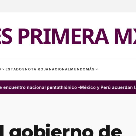
ES PRIMERA M
expand_more
expand_more
S
ESTADOS
NOTA ROJA
NACIONAL
MUNDO
MÁS
ncuentro nacional pentathlónico •
México y Perú acuerdan la 
l gobierno de