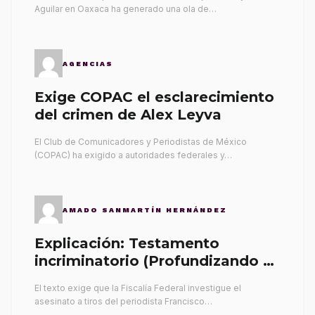
Aguilar en Oaxaca ha generado una ola de…
AGENCIAS
Exige COPAC el esclarecimiento
del crimen de Alex Leyva
El Club de Comunicadores y Periodistas de México
(COPAC) ha exigido a autoridades federales y…
AMADO SANMARTÍN HERNÁNDEZ
Explicación: Testamento
incriminatorio (Profundizando su
propia tumba)
El texto exige que la Fiscalía Federal investigue el
asesinato a tiros del periodista Francisco…