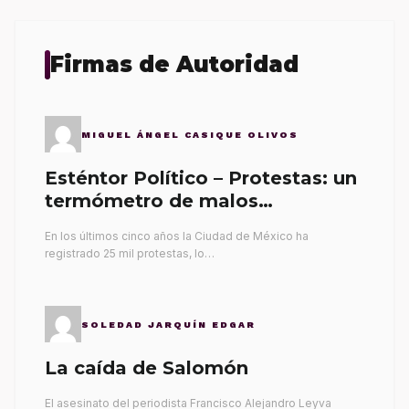
Firmas de Autoridad
MIGUEL ÁNGEL CASIQUE OLIVOS
Esténtor Político – Protestas: un
termómetro de malos
gobernantes
En los últimos cinco años la Ciudad de México ha
registrado 25 mil protestas, lo…
SOLEDAD JARQUÍN EDGAR
La caída de Salomón
El asesinato del periodista Francisco Alejandro Leyva