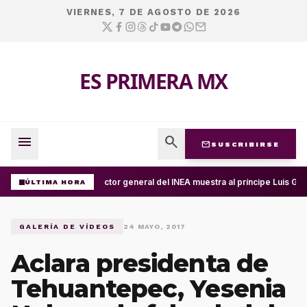
VIERNES, 7 DE AGOSTO DE 2026
ES PRIMERA MX
menu
search
mail
SUSCRIBIRSE
Director general del INEA muestra al príncipe Luis Gu
ÚLTIMA HORA
GALERÍA DE VÍDEOS
24 MAYO, 2017
Aclara presidenta de
Tehuantepec, Yesenia