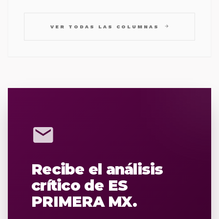
arrow_forward
VER TODAS LAS COLUMNAS
mail
Recibe el análisis
crítico de ES
PRIMERA MX.