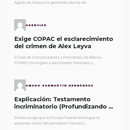
Aguilar en Oaxaca ha generado una ola de…
AGENCIAS
Exige COPAC el esclarecimiento
del crimen de Alex Leyva
El Club de Comunicadores y Periodistas de México
(COPAC) ha exigido a autoridades federales y…
AMADO SANMARTÍN HERNÁNDEZ
Explicación: Testamento
incriminatorio (Profundizando su
propia tumba)
El texto exige que la Fiscalía Federal investigue el
asesinato a tiros del periodista Francisco…