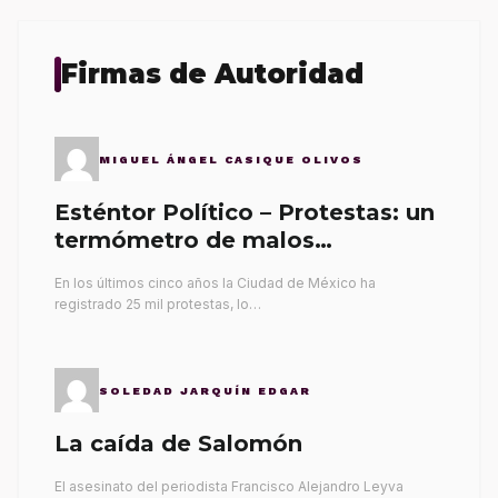
Firmas de Autoridad
MIGUEL ÁNGEL CASIQUE OLIVOS
Esténtor Político – Protestas: un
termómetro de malos
gobernantes
En los últimos cinco años la Ciudad de México ha
registrado 25 mil protestas, lo…
SOLEDAD JARQUÍN EDGAR
La caída de Salomón
El asesinato del periodista Francisco Alejandro Leyva