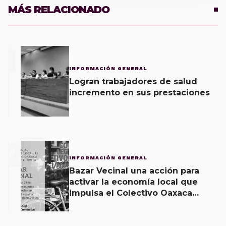
MÁS RELACIONADO
1
INFORMACIÓN GENERAL
Logran trabajadores de salud
incremento en sus prestaciones
2
INFORMACIÓN GENERAL
Bazar Vecinal una acción para
activar la economía local que
impulsa el Colectivo Oaxaca
Vecinal