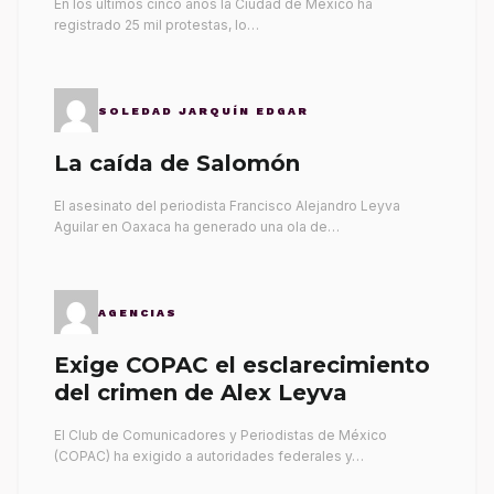
En los últimos cinco años la Ciudad de México ha
registrado 25 mil protestas, lo…
SOLEDAD JARQUÍN EDGAR
La caída de Salomón
El asesinato del periodista Francisco Alejandro Leyva
Aguilar en Oaxaca ha generado una ola de…
AGENCIAS
Exige COPAC el esclarecimiento
del crimen de Alex Leyva
El Club de Comunicadores y Periodistas de México
(COPAC) ha exigido a autoridades federales y…