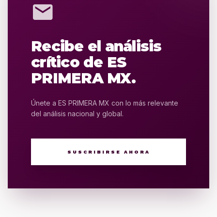
mail
Recibe el análisis
crítico de ES
PRIMERA MX.
Únete a ES PRIMERA MX con lo más relevante
del análisis nacional y global.
SUSCRIBIRSE AHORA