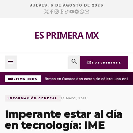
JUEVES, 6 DE AGOSTO DE 2026
ES PRIMERA MX
menu
search
mail
SUSCRIBIRSE
Confirman en Oaxaca dos casos de cólera: uno en la C
ÚLTIMA HORA
INFORMACIÓN GENERAL
18 MAYO, 2017
Imperante estar al día
en tecnología: IME