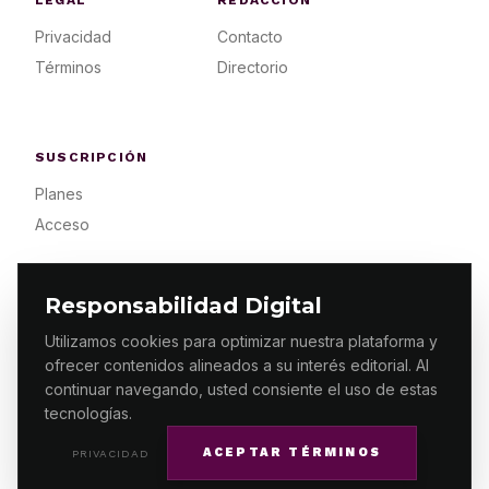
LEGAL
REDACCIÓN
Privacidad
Contacto
Términos
Directorio
SUSCRIPCIÓN
Planes
Acceso
Responsabilidad Digital
Utilizamos cookies para optimizar nuestra plataforma y
ofrecer contenidos alineados a su interés editorial. Al
© 2026 ES PRIMERA MX. ALGUNOS DERECHOS
RESERVADOS / DESIGN
MAKING.MX
continuar navegando, usted consiente el uso de estas
tecnologías.
ACEPTAR TÉRMINOS
PRIVACIDAD