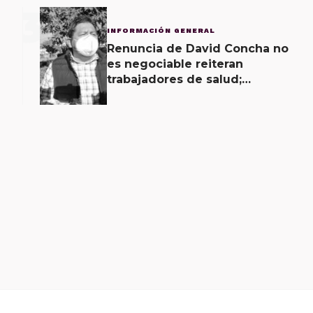
3
INFORMACIÓN GENERAL
Renuncia de David Concha no
es negociable reiteran
trabajadores de salud;
gobierno ofrecerá
contrapropuesta a demandas