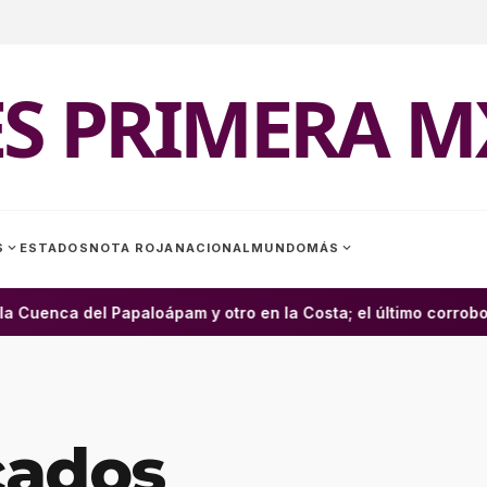
ES PRIMERA M
expand_more
expand_more
S
ESTADOS
NOTA ROJA
NACIONAL
MUNDO
MÁS
uenca del Papaloápam y otro en la Costa; el último corrobora
ados