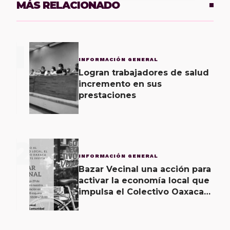
MÁS RELACIONADO
1
INFORMACIÓN GENERAL
Logran trabajadores de salud
incremento en sus
prestaciones
2
INFORMACIÓN GENERAL
Bazar Vecinal una acción para
activar la economía local que
impulsa el Colectivo Oaxaca
Vecinal