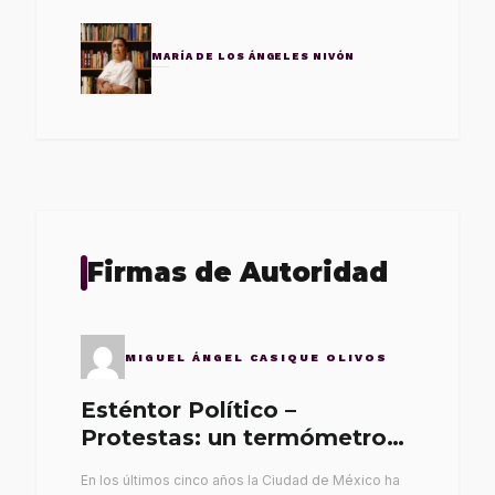
MARÍA DE LOS ÁNGELES NIVÓN
Firmas de Autoridad
MIGUEL ÁNGEL CASIQUE OLIVOS
Esténtor Político –
Protestas: un termómetro
de malos gobernantes
En los últimos cinco años la Ciudad de México ha