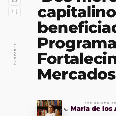
capitalin
mode_comment
beneficia
Programa
COMPARTE
Fortaleci
Mercados
PERIODISMO D
María de los
Por