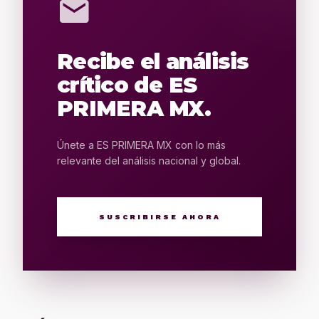
mail
Recibe el análisis
crítico de ES
PRIMERA MX.
Únete a ES PRIMERA MX con lo más
relevante del análisis nacional y global.
SUSCRIBIRSE AHORA