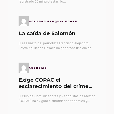
registrado 25 mil protestas, lo…
SOLEDAD JARQUÍN EDGAR
La caída de Salomón
El asesinato del periodista Francisco Alejandro
Leyva Aguilar en Oaxaca ha generado una ola de…
AGENCIAS
Exige COPAC el
esclarecimiento del crimen
de Alex Leyva
El Club de Comunicadores y Periodistas de México
(COPAC) ha exigido a autoridades federales y…