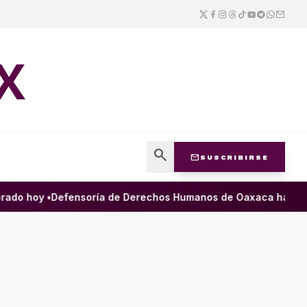
X
search
mail
SUSCRIBIRSE
do hoy •
Defensoría de Derechos Humanos de Oaxaca ha filtrado