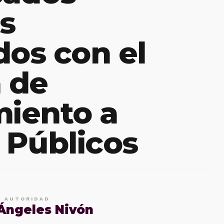
os
dos con el
 de
miento a
 Públicos
E AUTORIDAD
 Ángeles Nivón