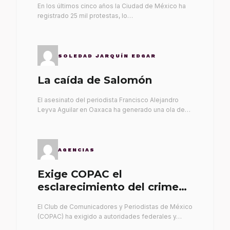
En los últimos cinco años la Ciudad de México ha
registrado 25 mil protestas, lo…
SOLEDAD JARQUÍN EDGAR
La caída de Salomón
El asesinato del periodista Francisco Alejandro
Leyva Aguilar en Oaxaca ha generado una ola de…
AGENCIAS
Exige COPAC el
esclarecimiento del crimen
de Alex Leyva
El Club de Comunicadores y Periodistas de México
(COPAC) ha exigido a autoridades federales y…