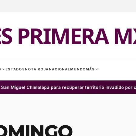
ES PRIMERA M
expand_more
expand_more
S
ESTADOS
NOTA ROJA
NACIONAL
MUNDO
MÁS
n Miguel Chimalapa para recuperar territorio invadido por ci
OMINGO