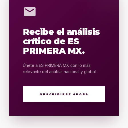
mail
Recibe el análisis
crítico de ES
PRIMERA MX.
Únete a ES PRIMERA MX con lo más
relevante del análisis nacional y global.
SUSCRIBIRSE AHORA