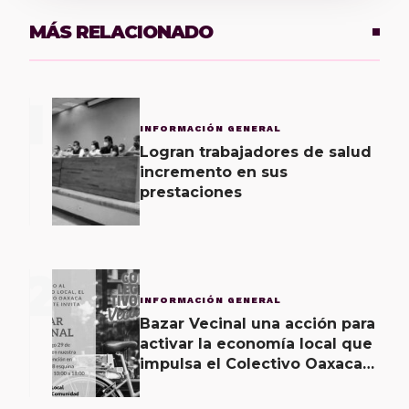
MÁS RELACIONADO
1
INFORMACIÓN GENERAL
Logran trabajadores de salud
incremento en sus
prestaciones
2
INFORMACIÓN GENERAL
Bazar Vecinal una acción para
activar la economía local que
impulsa el Colectivo Oaxaca
Vecinal