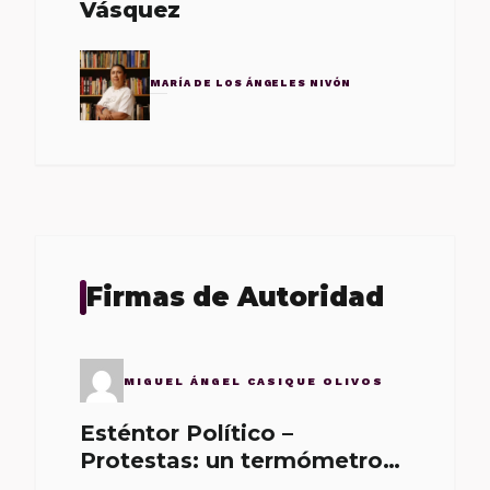
Vásquez
MARÍA DE LOS ÁNGELES NIVÓN
Firmas de Autoridad
MIGUEL ÁNGEL CASIQUE OLIVOS
Esténtor Político –
Protestas: un termómetro
de malos gobernantes