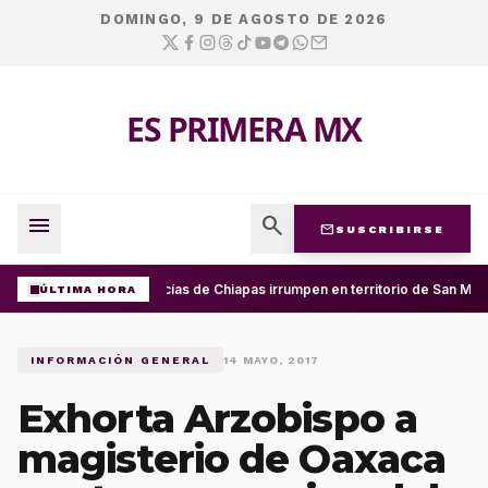
DOMINGO, 9 DE AGOSTO DE 2026
ES PRIMERA MX
menu
search
mail
SUSCRIBIRSE
Policías de Chiapas irrumpen en territorio de San Mig
ÚLTIMA HORA
INFORMACIÓN GENERAL
14 MAYO, 2017
Exhorta Arzobispo a
magisterio de Oaxaca