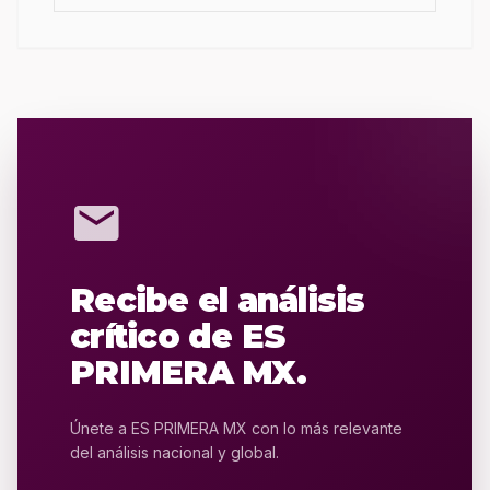
mail
Recibe el análisis
crítico de ES
PRIMERA MX.
Únete a ES PRIMERA MX con lo más relevante
del análisis nacional y global.