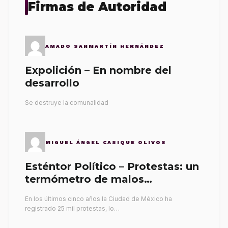
Firmas de Autoridad
AMADO SANMARTÍN HERNÁNDEZ
Expolición – En nombre del
desarrollo
Se destruye la comunalidad
MIGUEL ÁNGEL CASIQUE OLIVOS
Esténtor Político – Protestas: un
termómetro de malos
gobernantes
En los últimos cinco años la Ciudad de México ha
registrado 25 mil protestas, lo…